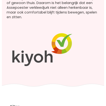
Roze
of gewoon thuis. Daarom is het belangrijk dat een
prinsessenjurken
Assepoester verkleedjurk niet alleen herkenbaar is,
Combideals
maar ook comfortabel blijft tijdens bewegen, spelen
en zitten.
Overige verkleedkleding
Feestjurken
Superhelden
Halloween
Carnaval
Accessoires
Accessoires
overzicht
Prinsessen
schoenen
Prinsessen
kroontjes
Prinsessen