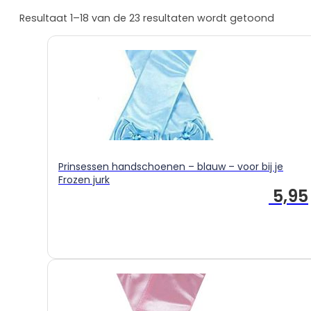
Prinsessenjurken
Resultaat 1–18 van de 23 resultaten wordt getoond
overzicht
Assepoester
Ariël
Belle
Doornroosje
Rapunzel
Frozen
Frozen overzicht
Prinsessen handschoenen – blauw – voor bij je
Elsa
Frozen jurk
5,95
Anna
Sneeuwwitje
Combideals
Overige verkleedkleding
Zeemeermin