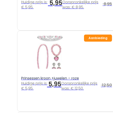
5,95
Huidige prijs is:
Oorspronkelijke prijs
8,95
€ 5,95.
was: € 8,95.
Aanbieding
Prinsessen kroon +juwelen – roze
5,95
Huidige prijs is:
Oorspronkelijke prijs
12,50
€ 5,95.
was: € 12,50.