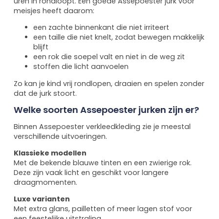
uren in rondloopt. Een goede Assepoester jurk voor
meisjes heeft daarom:
een zachte binnenkant die niet irriteert
een taille die niet knelt, zodat bewegen makkelijk
blijft
een rok die soepel valt en niet in de weg zit
stoffen die licht aanvoelen
Zo kan je kind vrij rondlopen, draaien en spelen zonder
dat de jurk stoort.
Welke soorten Assepoester jurken zijn er?
Binnen Assepoester verkleedkleding zie je meestal
verschillende uitvoeringen.
Klassieke modellen
Met de bekende blauwe tinten en een zwierige rok.
Deze zijn vaak licht en geschikt voor langere
draagmomenten.
Luxe varianten
Met extra glans, pailletten of meer lagen stof voor
een feestelijke uitstraling.