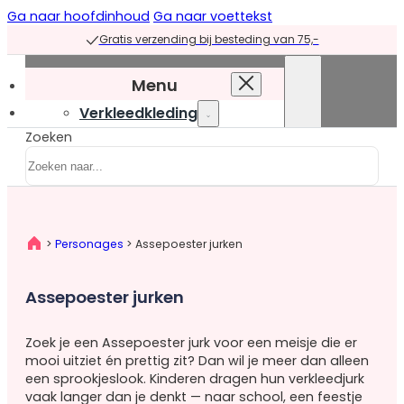
Ga naar hoofdinhoud
Ga naar voettekst
Gratis verzending bij besteding van 75,-
Menu
Verkleedkleding
Zoeken
Verkleedkleding
overzicht
Prinsessenjurken
Prinsessenjurken
>
Personages
>
Assepoester jurken
overzicht
Blauwe
Assepoester jurken
prinsessenjurken
Groene
Zoek je een Assepoester jurk voor een meisje die er
prinsessenjurken
mooi uitziet én prettig zit? Dan wil je meer dan alleen
Paarse
een sprookjeslook. Kinderen dragen hun verkleedjurk
prinsessenjurken
vaak langer dan je denkt — naar school, een feestje