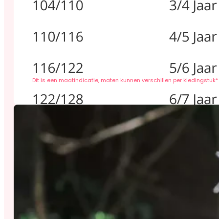
Dit is een maatindicatie, maten kunnen verschillen per kledingstuk*