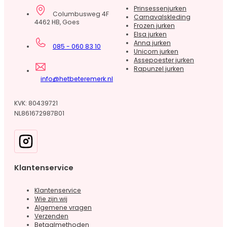
Prinsessenjurken
Columbusweg 4F
Carnavalskleding
4462 HB, Goes
Frozen jurken
Elsa jurken
Anna jurken
085 - 060 83 10
Unicorn jurken
Assepoester jurken
Rapunzel jurken
info@hetbeteremerk.nl
KVK: 80439721
NL861672987B01
Klantenservice
Klantenservice
Wie zijn wij
Algemene vragen
Verzenden
Betaalmethoden