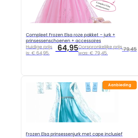
Compleet Frozen Elsa roze pakket – jurk +
prinsessenschoenen + accessoires
64,95
Huidige prijs
Oorspronkelijke prijs
79,45
is: € 64,95.
was: € 79,45.
Aanbieding
Frozen Elsa prinsessenjurk met cape inclusief