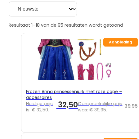
Sorting button
Sort content
Prinsessenjurken
overzicht
Assepoester
Resultaat 1–18 van de 95 resultaten wordt getoond
Ariël
Belle
Aanbieding
Doornroosje
Rapunzel
Frozen
Frozen overzicht
Elsa
Anna
Frozen Anna prinsessenjurk met roze cape –
accessoires
Sneeuwwitje
32,50
Huidige prijs
Oorspronkelijke prijs
Combideals
39,95
is: € 32,50.
was: € 39,95.
Overige verkleedkleding
Zeemeermin