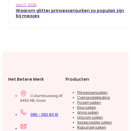
juni 17, 2026
Waarom glitter prinsessenjurken zo populair zijn
bij meisjes
Het Betere Merk
Producten
Prinsessenjurken
Columbusweg 4F
Carnavalskleding
4462 HB, Goes
Frozen jurken
Elsa jurken
Anna jurken
085 - 060 83 10
Unicorn jurken
Assepoester jurken
Rapunzel jurken