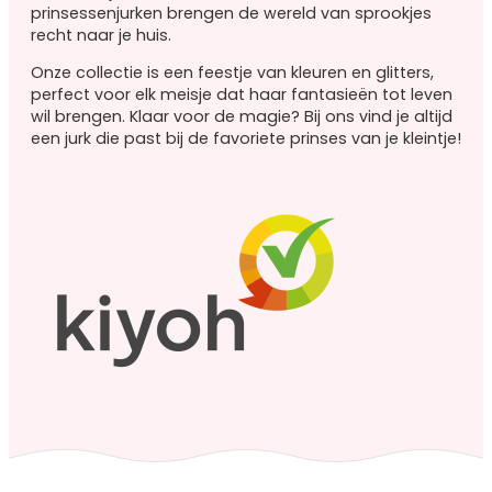
Roze
prinsessenjurken brengen de wereld van sprookjes
prinsessenjurken
recht naar je huis.
Combideals
Onze collectie is een feestje van kleuren en glitters,
Overige verkleedkleding
perfect voor elk meisje dat haar fantasieën tot leven
wil brengen. Klaar voor de magie? Bij ons vind je altijd
een jurk die past bij de favoriete prinses van je kleintje!
Feestjurken
Superhelden
Halloween
Carnaval
Accessoires
Accessoires
overzicht
Prinsessen
schoenen
Prinsessen
kroontjes
Prinsessen