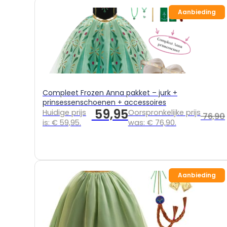
Aanbieding
Compleet Frozen Anna pakket – jurk +
prinsessenschoenen + accessoires
59,95
Huidige prijs
Oorspronkelijke prijs
76,90
is: € 59,95.
was: € 76,90.
Aanbieding