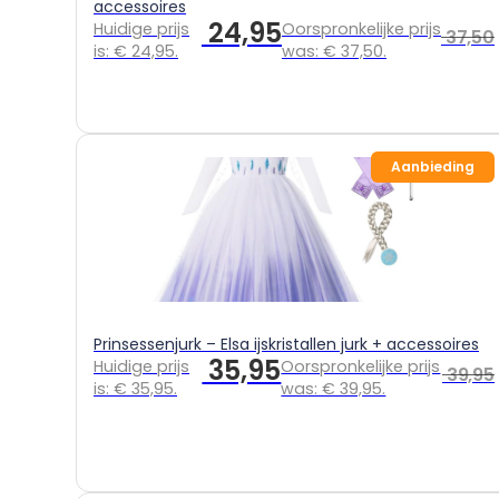
accessoires
24,95
Huidige prijs
Oorspronkelijke prijs
37,50
is: € 24,95.
was: € 37,50.
Aanbieding
Prinsessenjurk – Elsa ijskristallen jurk + accessoires
35,95
Huidige prijs
Oorspronkelijke prijs
39,95
is: € 35,95.
was: € 39,95.