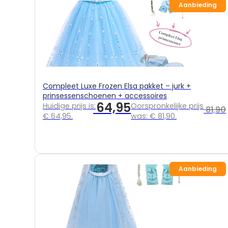
Eenhoor
Aanbieding
Prinsessenschoenen
Combideals
Rugzakken en Tassen
Diamond Painting
Uitverkoop
Cadeaubonnen
Compleet Luxe Frozen Elsa pakket – jurk +
prinsessenschoenen + accessoires
64,95
Huidige prijs is:
Oorspronkelijke prijs
Mijn account
81,90
€ 64,95.
was: € 81,90.
Klantenservice
Wie zijn wij
Algemene vragen
Verzenden
Betaalmethoden
Retourneren
Aanbieding