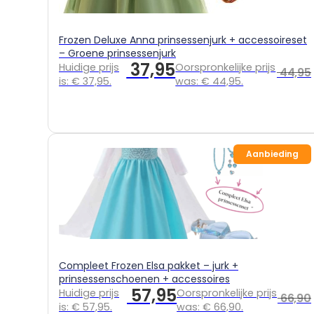
Frozen Deluxe Anna prinsessenjurk + accessoireset
– Groene prinsessenjurk
37,95
Huidige prijs
Oorspronkelijke prijs
44,95
is: € 37,95.
was: € 44,95.
Aanbieding
Compleet Frozen Elsa pakket – jurk +
prinsessenschoenen + accessoires
57,95
Huidige prijs
Oorspronkelijke prijs
66,90
is: € 57,95.
was: € 66,90.