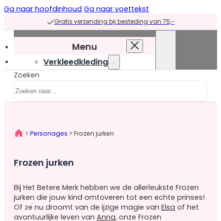
Ga naar hoofdinhoud
Ga naar voettekst
Gratis verzending bij besteding van 75,-
Menu
Verkleedkleding
Zoeken
Verkleedkleding
overzicht
Prinsessenjurken
Prinsessenjurken
>
Personages
>
Frozen jurken
overzicht
Blauwe
Frozen jurken
prinsessenjurken
Groene
Bij Het Betere Merk hebben we de allerleukste Frozen
prinsessenjurken
jurken die jouw kind omtoveren tot een echte prinses!
Paarse
Of ze nu droomt van de ijzige magie van
Elsa
of het
prinsessenjurken
avontuurlijke leven van
Anna
, onze Frozen