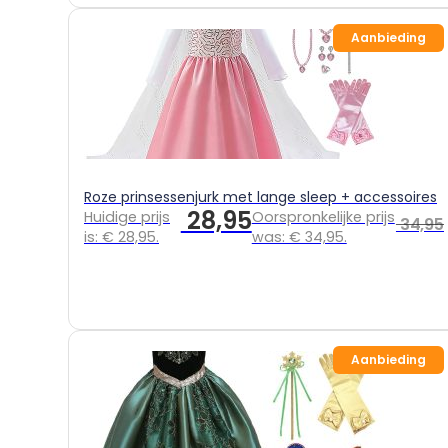
Aanbieding
Roze prinsessenjurk met lange sleep + accessoires
28,95
Huidige prijs
Oorspronkelijke prijs
34,95
is: € 28,95.
was: € 34,95.
Aanbieding