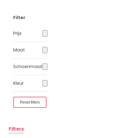
vlechten
Prinsessen
Filter
handschoenen
Prinsessen
Prijs
toverstaf
Prinsessen
sieraden
Maat
Prinsessen capes
Prinsessen
Schoenmaat
accessoireset
Kleur
Overig
Uitdeelcadeautjes
Reset filters
Kinderfeest
accessoires
Uitverkoop
Filters
Personages