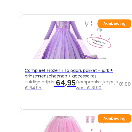
Aanbieding
Compleet Frozen Elsa paars pakket – jurk +
prinsessenschoenen + accessoires
64,95
Huidige prijs is:
Oorspronkelijke prijs
81,90
€ 64,95.
was: € 81,90.
Aanbieding