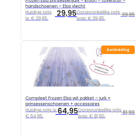
Frozen Elsa prinsessenjurk – kroon – toverstaf –
handschoenen – Elsa vlecht
29,95
Huidige prijs
Oorspronkelijke prijs
39,95
is: € 29,95.
was: € 39,95.
Aanbieding
Compleet Frozen Elsa wit pakket – jurk +
prinsessenschoenen + accessoires
64,95
Huidige prijs is:
Oorspronkelijke prijs
81,90
€ 64,95.
was: € 81,90.