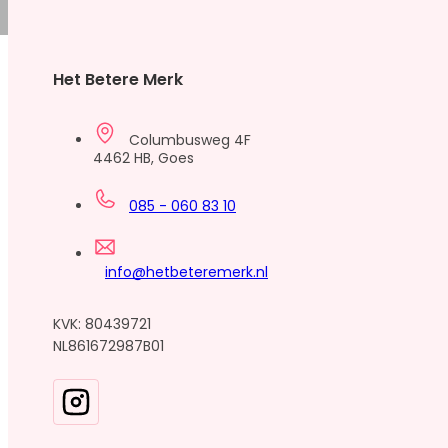
Het Betere Merk
Columbusweg 4F
4462 HB, Goes
085 - 060 83 10
info@hetbeteremerk.nl
KVK: 80439721
NL861672987B01