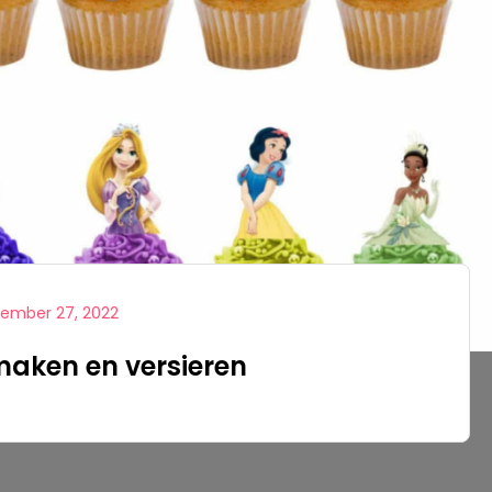
een kinderfeestje. Het is cr
Prinsessen schoenen
genoeg om samen aan taf
Prinsessen kroontjes
ieder kind gaat naar huis m
Prinsessen vlechten
zelf heeft gemaakt. Vooral
Prinsessen handschoenen
prinsessenfeestje, Frozen f
Prinsessen toverstaf
verkleedfeestje past het 
Prinsessen sieraden
armbandjes, kettingen of 
Prinsessen capes
accessoires perfect bij he
Accessoires set
Alle accessoires
ember 27, 2022
aken en versieren