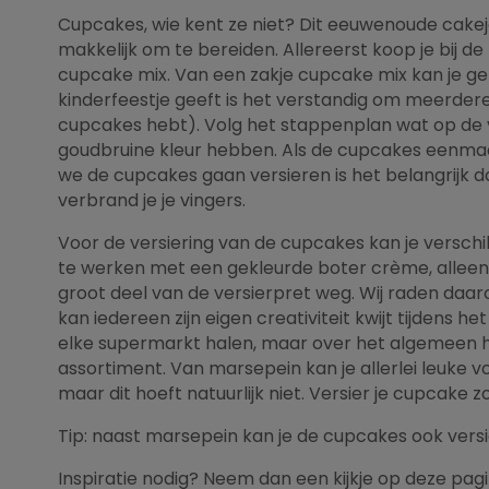
Cupcakes, wie kent ze niet? Dit eeuwenoude cakeje 
makkelijk om te bereiden. Allereerst koop je bij 
cupcake mix. Van een zakje cupcake mix kan je ge
kinderfeestje geeft is het verstandig om meerdere
cupcakes hebt). Volg het stappenplan wat op de 
goudbruine kleur hebben. Als de cupcakes eenmaal k
we de cupcakes gaan versieren is het belangrijk d
verbrand je je vingers.
Voor de versiering van de cupcakes kan je verschi
te werken met een gekleurde boter crème, alleen 
groot deel van de versierpret weg. Wij raden daa
kan iedereen zijn eigen creativiteit kwijt tijdens 
elke supermarkt halen, maar over het algemeen h
assortiment. Van marsepein kan je allerlei leuke 
maar dit hoeft natuurlijk niet. Versier je cupcake zoa
Tip: naast marsepein kan je de cupcakes ook vers
Inspiratie nodig? Neem dan een kijkje op deze pagi