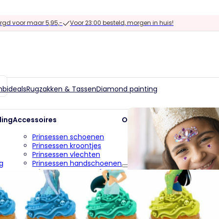
gd voor maar 5,95,-
Voor 23:00 besteld, morgen in huis!
bideals
Rugzakken & Tassen
Diamond painting
ding
Accessoires
Overig
Prinsessen schoenen
Uitdeelcadeautjes
Prinsessen kroontjes
Kinderfeest accessoir
Prinsessen vlechten
Uitverkoop
g
Prinsessen handschoenen
Prinsessen toverstaf
Uitdeelcadeautjes
Prinsessen sieraden
Kinderfeest accessoir
Prinsessen capes
Uitverkoop
Accessoires set
juli 28, 2026
g
Alle accessoires
Sieraden maken is een leuk