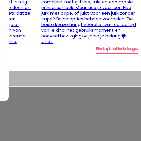
eatief, rustig
compleet met glitters, tule en een mooie
el te doen en
prinsessenlook. Maar kies je voor een Elsa
et iets dat ze
jurk met cape, of juist voor een jurk zonder
 bij een
cape? Beide opties hebben voordelen. De
eestje of
beste keuze hangt vooral af van de leeftijd
maken van
van je kind, het gebruiksmoment en
glinsterende
hoeveel bewegingsvrijheid je belangrijk
t thema.
vindt.
Bekijk alle blogs