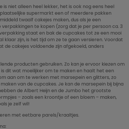
is niet alleen heel lekker, het is ook nog eens heel
de plaatselijke supermarkt een of meerdere pakken
middeld twaalf cakejes maken, dus als je een
 verpakkingen te kopen (zorg dat je per persoon ca. 3
verpakking staat en bak de cupcakes tot ze een mooi
laar zijn, is het tijd om ze te gaan versieren. Voordat
at de cakejes voldoende zijn afgekoeld, anders
llende producten gebruiken. Zo kan je ervoor kiezen om
is dit wat moeilijker om te maken en haalt het een
rom aan om te werken met marsepein en glitters, zo
het maken van de cupcakes. Je kan de marsepein bij bijna
ebben de Albert Heijn en de Jumbo het grootste
vormpjes – zoals een kroontje of een bloem – maken,
ls je zelf wil!
ieren met eetbare parels/kraaltjes.
na: