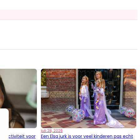
es
es
juli 28, 2026
e activiteit voor
Een Elsa jurk is voor veel kinderen pas echt