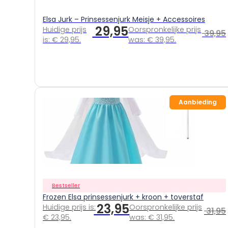
Elsa Jurk – Prinsessenjurk Meisje + Accessoires
29,95
Huidige prijs
Oorspronkelijke prijs
39,95
is: € 29,95.
was: € 39,95.
Aanbieding
Bestseller
Frozen Elsa prinsessenjurk + kroon + toverstaf
23,95
Huidige prijs is:
Oorspronkelijke prijs
31,95
€ 23,95.
was: € 31,95.