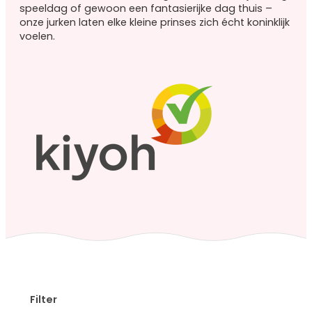
Roze
speeldag of gewoon een fantasierijke dag thuis –
prinsessenjurken
onze jurken laten elke kleine prinses zich écht koninklijk
Combideals
voelen.
Overige verkleedkleding
Feestjurken
Superhelden
Halloween
Carnaval
Accessoires
Accessoires
overzicht
Prinsessen
schoenen
Prinsessen
kroontjes
Filter
Prinsessen