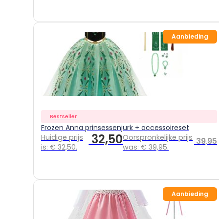
Aanbieding
Bestseller
Frozen Anna prinsessenjurk + accessoireset
32,50
Huidige prijs
Oorspronkelijke prijs
39,95
is: € 32,50.
was: € 39,95.
Aanbieding