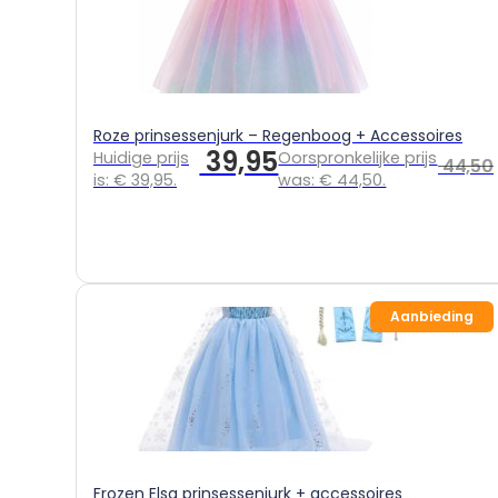
Roze prinsessenjurk – Regenboog + Accessoires
39,95
Huidige prijs
Oorspronkelijke prijs
44,50
is: € 39,95.
was: € 44,50.
Aanbieding
Frozen Elsa prinsessenjurk + accessoires