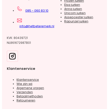
Frozen jurken
Elsa jurken
Anna jurken
085 - 060 83 10
Unicorn jurken
Assepoester jurken
Rapunzel jurken
info@hetbeteremerk.nl
KVK: 80439721
NL861672987B01
Klantenservice
Klantenservice
Wie zijn wij
Algemene vragen
Verzenden
Betaalmethoden
Retourneren