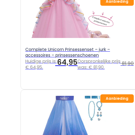
Aanbieding
Complete Unicorn Prinsessenset – jurk –
accessoires – prinsessenschoenen
64,95
Huidige prijs is:
Oorspronkelijke prijs
81,90
€ 64,95.
was: € 81,90.
Aanbieding