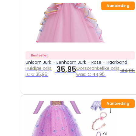
Aanbieding
Bestseller
Unicorn Jurk – Eenhoorn Jurk – Roze – Haarband
35,95
Huidige prijs
Oorspronkelijke prijs
44,95
is: € 35,95.
was: € 44,95.
Aanbieding