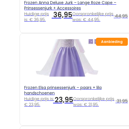
Frozen Anna Deluxe Jurk – Lange Roze Cape –
Prinsessenjurk + Accessoires
36,95
Huidige prijs
Oorspronkelijke prijs
44,95
is: € 36,95.
was: € 44,95.
Aanbieding
Frozen Elsa prinsessenjurk – paars + lila
handschoenen
23,95
Huidige prijs is:
Oorspronkelijke prijs
31,95
€ 23,95.
was: € 31,95.