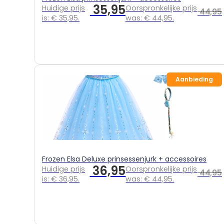
35,95
Huidige prijs
Oorspronkelijke prijs
44,95
is: € 35,95.
was: € 44,95.
Aanbieding
Frozen Elsa Deluxe prinsessenjurk + accessoires
36,95
Huidige prijs
Oorspronkelijke prijs
44,95
is: € 36,95.
was: € 44,95.