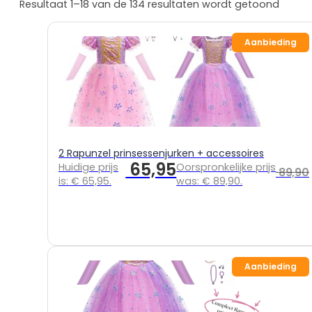
Resultaat 1–18 van de 134 resultaten wordt getoond
Prinsessenjurken
overzicht
Aanbieding
Assepoester
Ariël
Belle
Doornroosje
Rapunzel
Frozen
2 Rapunzel prinsessenjurken + accessoires
Frozen overzicht
65,95
Huidige prijs
Oorspronkelijke prijs
89,90
Elsa
is: € 65,95.
was: € 89,90.
Anna
Sneeuwwitje
Combideals
Overige verkleedkleding
Aanbieding
Zeemeermin