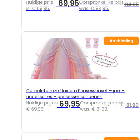
69,95
Huidige prijs
Oorspronkelijke prijs
84,95
is: € 69,95.
was: € 84,95.
Aanbieding
Complete roze Unicorn Prinsessenset – jurk –
accessoires – prinsessenschoenen
69,95
Huidige prijs is:
Oorspronkelijke prijs
81,90
€ 69,95.
was: € 81,90.