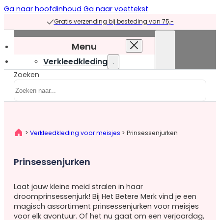
Ga naar hoofdinhoud
Ga naar voettekst
Gratis verzending bij besteding van 75,-
Menu
Verkleedkleding
Zoeken
Verkleedkleding
overzicht
Prinsessenjurken
Prinsessenjurken
>
Verkleedkleding voor meisjes
>
Prinsessenjurken
overzicht
Blauwe
Prinsessenjurken
prinsessenjurken
Groene
Laat jouw kleine meid stralen in haar
prinsessenjurken
droomprinsessenjurk! Bij Het Betere Merk vind je een
Paarse
magisch assortiment prinsessenjurken voor meisjes
prinsessenjurken
voor elk avontuur. Of het nu gaat om een verjaardag,