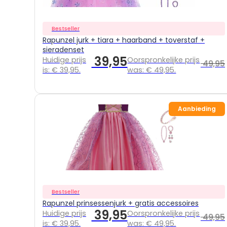
Bestseller
Rapunzel jurk + tiara + haarband + toverstaf +
sieradenset
39,95
Huidige prijs
Oorspronkelijke prijs
49,95
is: € 39,95.
was: € 49,95.
Aanbieding
Bestseller
Rapunzel prinsessenjurk + gratis accessoires
39,95
Huidige prijs
Oorspronkelijke prijs
49,95
is: € 39,95.
was: € 49,95.