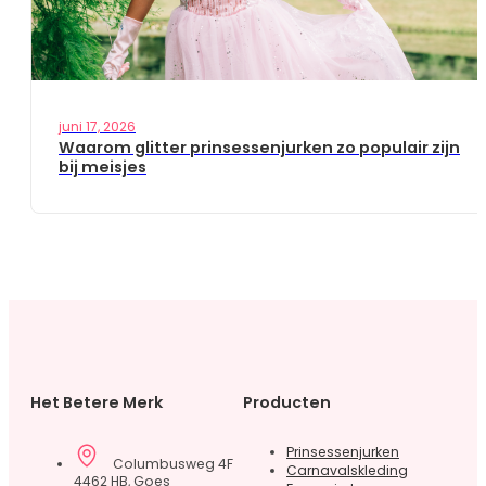
juni 17, 2026
Waarom glitter prinsessenjurken zo populair zijn
bij meisjes
Het Betere Merk
Producten
Prinsessenjurken
Columbusweg 4F
Carnavalskleding
4462 HB, Goes