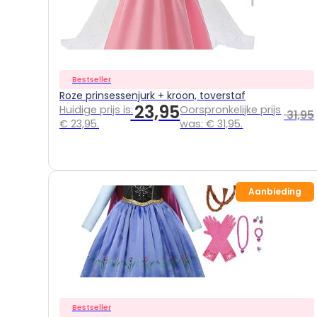
Bestseller
Roze prinsessenjurk + kroon, toverstaf
23,95
Huidige prijs is:
Oorspronkelijke prijs
31,95
€ 23,95.
was: € 31,95.
Aanbieding
Bestseller