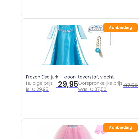
Aanbieding
Frozen Elsa jurk – kroon, toverstaf, vlecht
29,95
Huidige prijs
Oorspronkelijke prijs
37,50
is: € 29,95.
was: € 37,50.
Aanbieding