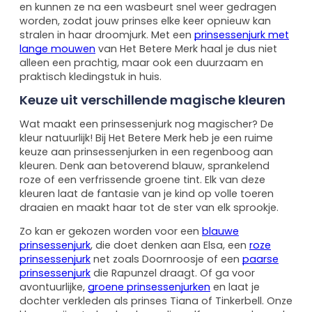
en kunnen ze na een wasbeurt snel weer gedragen
worden, zodat jouw prinses elke keer opnieuw kan
stralen in haar droomjurk. Met een
prinsessenjurk met
lange mouwen
van Het Betere Merk haal je dus niet
alleen een prachtig, maar ook een duurzaam en
praktisch kledingstuk in huis.
Keuze uit verschillende magische kleuren
Wat maakt een prinsessenjurk nog magischer? De
kleur natuurlijk! Bij Het Betere Merk heb je een ruime
keuze aan prinsessenjurken in een regenboog aan
kleuren. Denk aan betoverend blauw, sprankelend
roze of een verfrissende groene tint. Elk van deze
kleuren laat de fantasie van je kind op volle toeren
draaien en maakt haar tot de ster van elk sprookje.
Zo kan er gekozen worden voor een
blauwe
prinsessenjurk
, die doet denken aan Elsa, een
roze
prinsessenjurk
net zoals Doornroosje of een
paarse
prinsessenjurk
die Rapunzel draagt. Of ga voor
avontuurlijke,
groene prinsessenjurken
en laat je
dochter verkleden als prinses Tiana of Tinkerbell. Onze