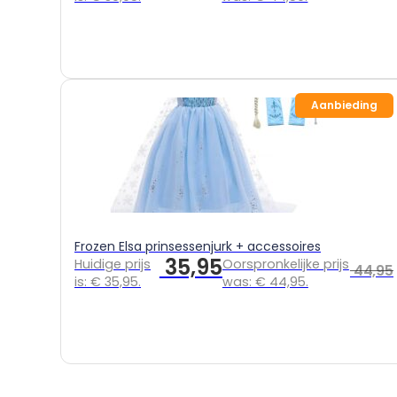
Aanbieding
Frozen Elsa prinsessenjurk + accessoires
35,95
Huidige prijs
Oorspronkelijke prijs
44,95
is: € 35,95.
was: € 44,95.