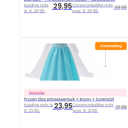
29,95
Huidige prijs
Oorspronkelijke prijs
39,95
is: € 29,95.
was: € 39,95.
Aanbieding
Bestseller
Frozen Elsa prinsessenjurk + kroon + toverstaf
23,95
Huidige prijs is:
Oorspronkelijke prijs
31,95
€ 23,95.
was: € 31,95.