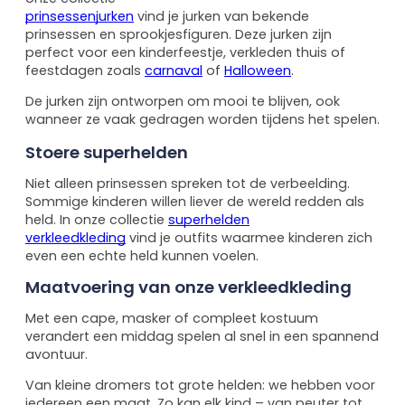
prinsessenjurken
vind je jurken van bekende
prinsessen en sprookjesfiguren. Deze jurken zijn
perfect voor een kinderfeestje, verkleden thuis of
feestdagen zoals
carnaval
of
Halloween
.
De jurken zijn ontworpen om mooi te blijven, ook
wanneer ze vaak gedragen worden tijdens het spelen.
Stoere superhelden
Niet alleen prinsessen spreken tot de verbeelding.
Sommige kinderen willen liever de wereld redden als
held. In onze collectie
superhelden
verkleedkleding
vind je outfits waarmee kinderen zich
even een echte held kunnen voelen.
Maatvoering van onze verkleedkleding
Met een cape, masker of compleet kostuum
verandert een middag spelen al snel in een spannend
avontuur.
Van kleine dromers tot grote helden: we hebben voor
iedereen een maat. Zo kan elk kind – van peuter tot