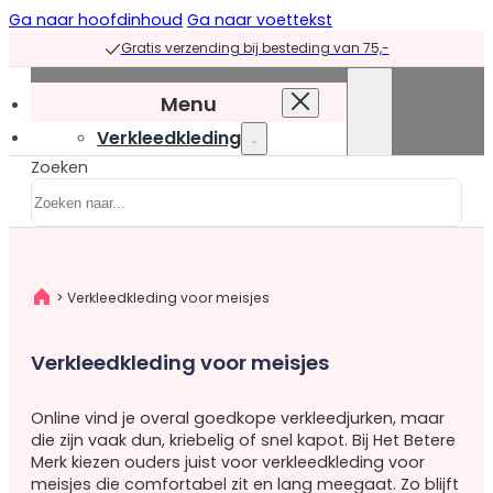
Ga naar hoofdinhoud
Ga naar voettekst
Gratis verzending bij besteding van 75,-
Menu
Verkleedkleding
Zoeken
Verkleedkleding
overzicht
Prinsessenjurken
Prinsessenjurken
>
Verkleedkleding voor meisjes
overzicht
Blauwe
Verkleedkleding voor meisjes
prinsessenjurken
Groene
Online vind je overal goedkope verkleedjurken, maar
prinsessenjurken
die zijn vaak dun, kriebelig of snel kapot. Bij Het Betere
Paarse
Merk kiezen ouders juist voor verkleedkleding voor
prinsessenjurken
meisjes die comfortabel zit en lang meegaat. Zo blijft