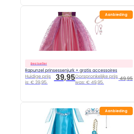
Aanbieding
Bestseller
Rapunzel prinsessenjurk + gratis accessoires
39,95
Huidige prijs
Oorspronkelijke prijs
49,95
is: € 39,95.
was: € 49,95.
Aanbieding