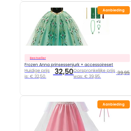
Aanbieding
Bestseller
Frozen Anna prinsessenjurk + accessoireset
32,50
Huidige prijs
Oorspronkelijke prijs
39,95
is: € 32,50.
was: € 39,95.
Aanbieding