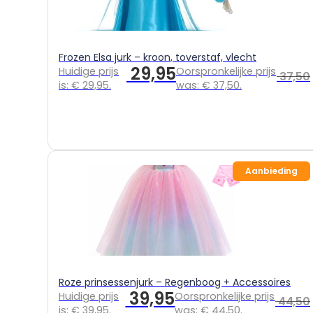
Frozen Elsa jurk – kroon, toverstaf, vlecht
29,95
Huidige prijs
Oorspronkelijke prijs
37,50
is: € 29,95.
was: € 37,50.
Aanbieding
Roze prinsessenjurk – Regenboog + Accessoires
39,95
Huidige prijs
Oorspronkelijke prijs
44,50
is: € 39,95.
was: € 44,50.