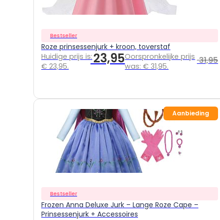
Bestseller
Roze prinsessenjurk + kroon, toverstaf
23,95
Huidige prijs is:
Oorspronkelijke prijs
31,95
€ 23,95.
was: € 31,95.
Aanbieding
Bestseller
Frozen Anna Deluxe Jurk – Lange Roze Cape –
Prinsessenjurk + Accessoires