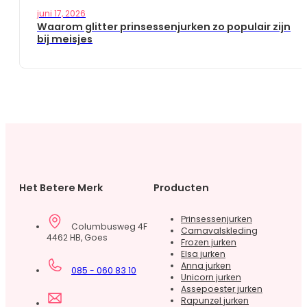
juni 17, 2026
Waarom glitter prinsessenjurken zo populair zijn
bij meisjes
Het Betere Merk
Producten
Prinsessenjurken
Columbusweg 4F
Carnavalskleding
4462 HB, Goes
Frozen jurken
Elsa jurken
Anna jurken
085 - 060 83 10
Unicorn jurken
Assepoester jurken
Rapunzel jurken