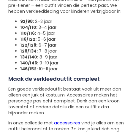
pre-tiener – een outfit vinden die perfect past. We
hebben verkleedkleding voor kinderen verkrijgbaar in:
92/98:
2–3 jaar
104/110:
3–4 jaar
110/116:
4–5 jaar
116/122:
5–6 jaar
122/128:
6–7 jaar
128/134:
7–8 jaar
134/140:
8–9 jaar
140/146:
9–10 jaar
146/152:
10–11 jaar
Maak de verkleedoutfit compleet
Een goede verkleedoutfit bestaat vaak uit meer dan
alleen een jurk of kostuum. Accessoires maken het
personage pas echt compleet. Denk aan een kroon,
toverstaf of andere details die een outfit extra
bijzonder maken.
In onze collectie met
accessoires
vind je alles om een
outfit helemaal af te maken. Zo kan je kind zich nog