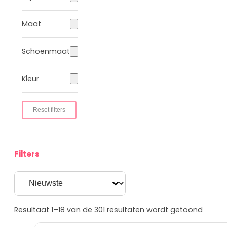
vlechten
Prinsessen
Maat
handschoenen
Prinsessen
Schoenmaat
toverstaf
Prinsessen
Kleur
sieraden
Prinsessen capes
Prinsessen
Reset filters
accessoireset
Overig
Filters
Uitdeelcadeautjes
Kinderfeest
Sorting button
Sort content
accessoires
Uitverkoop
Resultaat 1–18 van de 301 resultaten wordt getoond
Personages