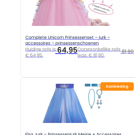
Complete Unicorn Prinsessenset – jurk –
accessoires – prinsessenschoenen
64,95
Huidige prijs is:
Oorspronkelijke prijs
81,90
€ 64,95.
was: € 81,90.
Aanbieding
Elsa Jurk – Prinsessenjurk Meisje + Accessoires