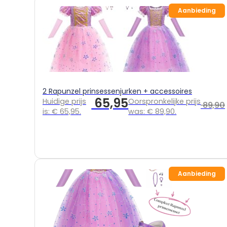
Prinsessenjurken
Aanbieding
overzicht
Assepoester
Ariël
Belle
Doornroosje
Rapunzel
2 Rapunzel prinsessenjurken + accessoires
65,95
Frozen
Huidige prijs
Oorspronkelijke prijs
89,90
is: € 65,95.
was: € 89,90.
Frozen overzicht
Elsa
Anna
Sneeuwwitje
Combideals
Aanbieding
Overige verkleedkleding
Zeemeermin