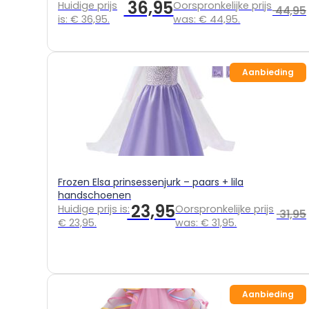
36,95
Huidige prijs
Oorspronkelijke prijs
44,95
is: € 36,95.
was: € 44,95.
Aanbieding
Frozen Elsa prinsessenjurk – paars + lila
handschoenen
23,95
Huidige prijs is:
Oorspronkelijke prijs
31,95
€ 23,95.
was: € 31,95.
Aanbieding