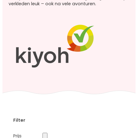
Roze
verkleden leuk – ook na vele avonturen.
prinsessenjurken
Combideals
Overige verkleedkleding
Feestjurken
Superhelden
Halloween
Carnaval
Accessoires
Accessoires
overzicht
Prinsessen
schoenen
Filter
Prinsessen
kroontjes
Prijs
Prinsessen