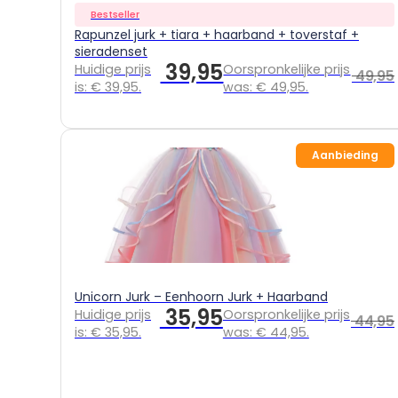
Bestseller
Rapunzel jurk + tiara + haarband + toverstaf +
sieradenset
39,95
Huidige prijs
Oorspronkelijke prijs
49,95
is: € 39,95.
was: € 49,95.
Aanbieding
Unicorn Jurk – Eenhoorn Jurk + Haarband
35,95
Huidige prijs
Oorspronkelijke prijs
44,95
is: € 35,95.
was: € 44,95.