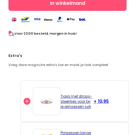
In winkelmand
pakket
-
jurk
+
prinsessenschoenen
Voor 23:00 besteld, morgen in huis!
+
accessoires
aantal
Extra's
Voeg deze magische extra’s toe en maak je look compleet
Tiara met strass-
10,95
steentjes voor bij
je prinsessen jurk
Prinsessen lange