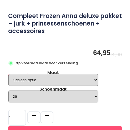
Compleet Frozen Anna deluxe pakket
– jurk + prinsessenschoenen +
accessoires
64,95
Oo
Hu
81,90
pri
pri
Op voorraad, klaar voor verzending.
wa
is:
€ 
€ 
Maat
Maatgids
Schoenmaat
Compleet
Frozen
Anna
deluxe