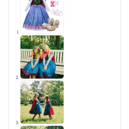
vlechten
Prinsessen
handschoenen
Prinsessen
toverstaf
Prinsessen
sieraden
Prinsessen capes
Prinsessen
accessoireset
Overig
Uitdeelcadeautjes
Kinderfeest
accessoires
Uitverkoop
Personages