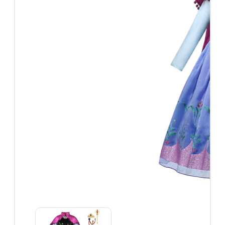
Roze
prinsessenjurken
Combideals
Overige verkleedkleding
Feestjurken
Superhelden
Halloween
Carnaval
Accessoires
Accessoires
overzicht
Prinsessen
schoenen
Prinsessen
kroontjes
Prinsessen