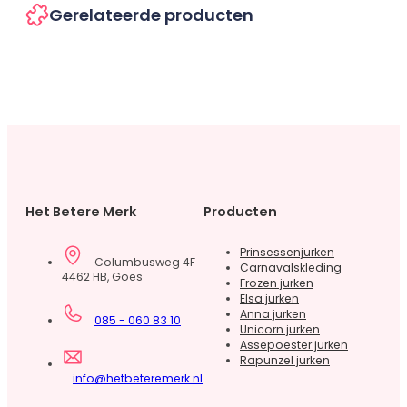
Gerelateerde producten
Het Betere Merk
Producten
Prinsessenjurken
Columbusweg 4F
Carnavalskleding
4462 HB, Goes
Frozen jurken
Elsa jurken
Anna jurken
085 - 060 83 10
Unicorn jurken
Assepoester jurken
Rapunzel jurken
info@hetbeteremerk.nl