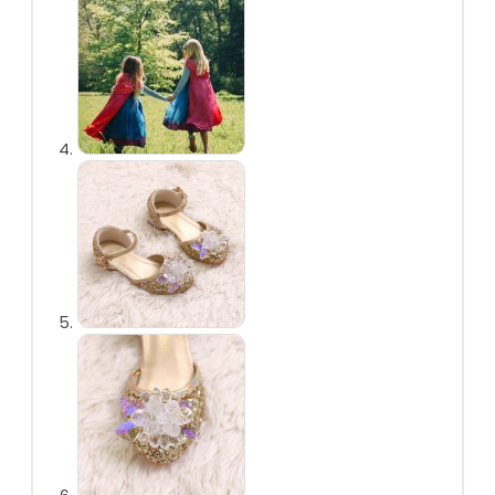
Prinsessenjurken
overzicht
Assepoester
Ariël
Belle
Doornroosje
Rapunzel
Frozen
Frozen overzicht
Elsa
Anna
Sneeuwwitje
Combideals
Overige verkleedkleding
Zeemeermin