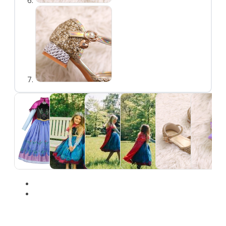
Eenhoor
Prinsessenschoenen
Combideals
Rugzakken en Tassen
Diamond Painting
Uitverkoop
Cadeaubonnen
Mijn account
Klantenservice
Wie zijn wij
Algemene vragen
Verzenden
Betaalmethoden
Retourneren