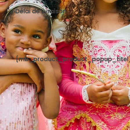
Délai de livraison
{mb_levertijd-uitleg_uitleg_standaard_levertijd}
{mb_product_product_popup_titel
{mb_product_product_handleiding}