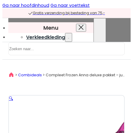
Ga naar hoofdinhoud
Ga naar voettekst
Gratis verzending bij besteding van 75,-
Menu
Verkleedkleding
Zoeken
Verkleedkleding
overzicht
Prinsessenjurken
>
Combideals
>
Compleet Frozen Anna deluxe pakket – jurk + prinsessenschoenen + accessoires
Prinsessenjurken
overzicht
Blauwe
🔍
prinsessenjurken
Groene
prinsessenjurken
Paarse
prinsessenjurken