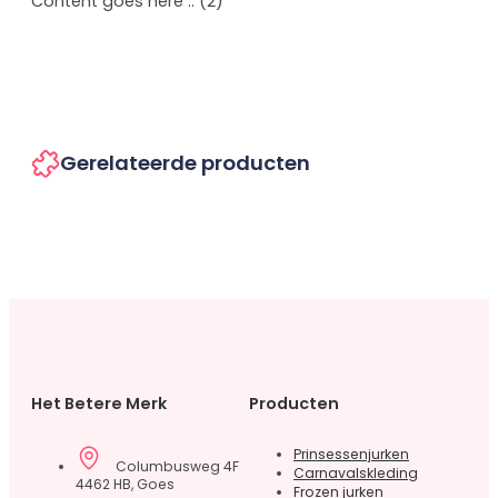
Content goes here .. (2)
Gerelateerde producten
Het Betere Merk
Producten
Prinsessenjurken
Columbusweg 4F
Carnavalskleding
4462 HB, Goes
Frozen jurken