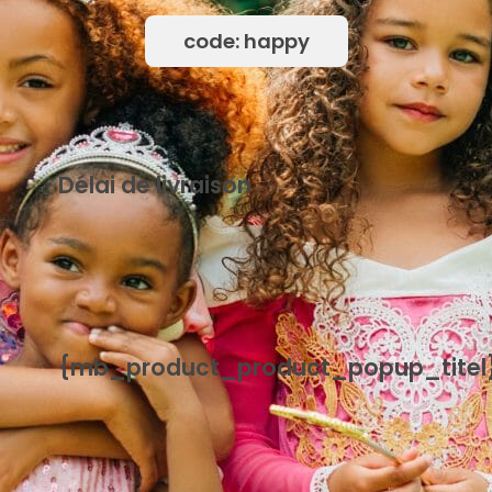
code: happy
Délai de livraison
{mb_levertijd-uitleg_uitleg_standaard_levertijd}
{mb_product_product_popup_titel
{mb_product_product_handleiding}