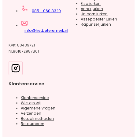
Elsa jurken
Anna jurken
085 - 060 83 10
Unicorn jurken
Assepoester jurken
Rapunzel jurken
info@hetbeteremerk.nl
KVK: 80439721
NL861672987B01
Klantenservice
Klantenservice
Wie zijn wij
Algemene vragen
Verzenden
Betaalmethoden
Retourneren