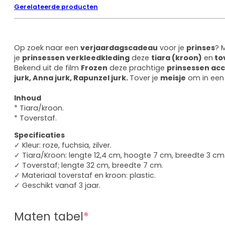
Eenhoor
Gerelateerde producten
Prinsessenschoenen
Combideals
Op zoek naar een
verjaardagscadeau
voor je
prinses
? 
Rugzakken en Tassen
je
prinsessen verkleedkleding
deze
tiara (kroon)
en
tov
Diamond Painting
Bekend uit de film
Frozen
deze prachtige
prinsessen ac
Uitverkoop
jurk,
Anna jurk, Rapunzel jurk.
Tover je
meisje
om in een
Cadeaubonnen
Inhoud
Mijn account
* Tiara/kroon.
Klantenservice
* Toverstaf.
Wie zijn wij
Specificaties
Algemene vragen
✓ Kleur: roze, fuchsia, zilver.
Verzenden
✓ Tiara/Kroon: lengte 12,4 cm, hoogte 7 cm, breedte 3 cm
Betaalmethoden
✓ Toverstaf; lengte 32 cm, breedte 7 cm.
Retourneren
✓ Materiaal toverstaf en kroon: plastic.
✓ Geschikt vanaf 3 jaar.
Maten tabel
*