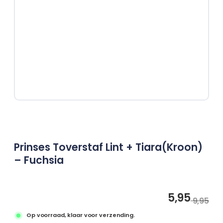
vlechten
Prinsessen
handschoenen
Prinsessen
toverstaf
Prinsessen
sieraden
Prinsessen capes
Prinsessen
accessoireset
Overig
Prinses Toverstaf Lint + Tiara(Kroon)
Uitdeelcadeautjes
– Fuchsia
Kinderfeest
accessoires
Uitverkoop
5,95
Oo
Hu
9,95
pri
pri
Personages
Op voorraad, klaar voor verzending.
wa
is: