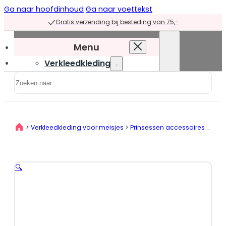
Ga naar hoofdinhoud
Ga naar voettekst
Gratis verzending bij besteding van 75,-
Menu
Verkleedkleding
Zoeken
Verkleedkleding
overzicht
Prinsessenjurken
>
Verkleedkleding voor meisjes
>
Prinsessen accessoires
>
Prin
Prinsessenjurken
overzicht
Blauwe
🔍
prinsessenjurken
Groene
prinsessenjurken
Paarse
prinsessenjurken