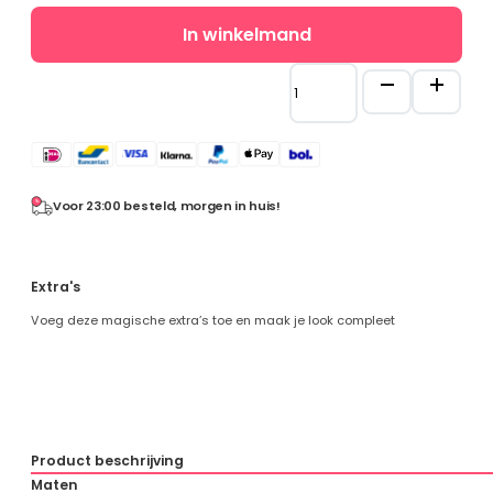
€ 
€ 
Prinsessenjurken
Maatgids
In winkelmand
overzicht
Prinses
Assepoester
Toverstaf
Ariël
Lint
Belle
+
Doornroosje
Tiara(Kroon)
Rapunzel
-
Fuchsia
Voor 23:00 besteld, morgen in huis!
Frozen
aantal
Frozen overzicht
Elsa
Extra's
Anna
Voeg deze magische extra’s toe en maak je look compleet
Sneeuwwitje
Combideals
Overige verkleedkleding
Product beschrijving
Zeemeermin
Maten