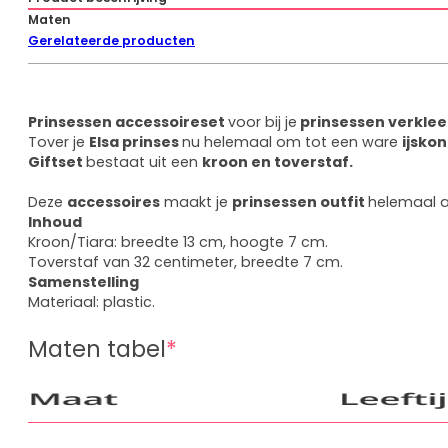
Maten
Gerelateerde producten
Prinsessen accessoireset
voor bij je
prinsessen v
erklee
Tover je
Elsa prinses
nu helemaal om tot een ware
ijskon
Giftset
bestaat uit een
kroon en toverstaf.
Deze
accessoires
maakt je
prinsessen outfit
helemaal a
Inhoud
Kroon/Tiara: breedte 13 cm, hoogte 7 cm.
Toverstaf van 32 centimeter, breedte 7 cm.
Samenstelling
Materiaal: plastic.
Maten tabel
*