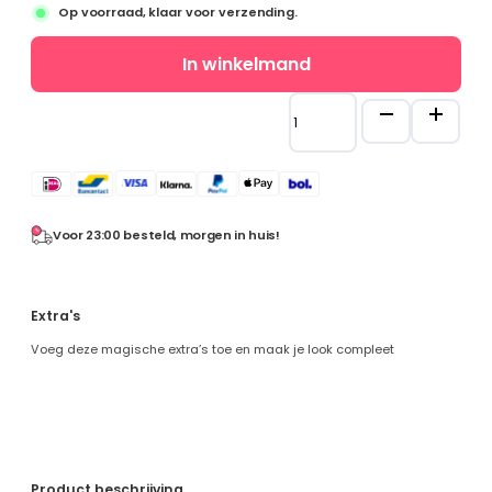
pri
pri
Eenhoor
Op voorraad, klaar voor verzending.
wa
is:
€ 
€ 
Prinsessenschoenen
Maatgids
In winkelmand
Combideals
Prinses
Rugzakken en Tassen
Toverstaf
Diamond Painting
+
Uitverkoop
Tiara
Cadeaubonnen
(Kroon)-
Roze
Mijn account
aantal
Voor 23:00 besteld, morgen in huis!
Klantenservice
Wie zijn wij
Algemene vragen
Extra's
Verzenden
Betaalmethoden
Voeg deze magische extra’s toe en maak je look compleet
Retourneren
Product beschrijving