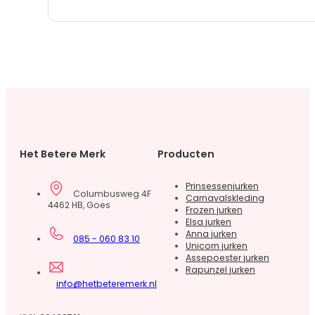
Het Betere Merk
Producten
Prinsessenjurken
Columbusweg 4F
Carnavalskleding
4462 HB, Goes
Frozen jurken
Elsa jurken
Anna jurken
085 - 060 83 10
Unicorn jurken
Assepoester jurken
Rapunzel jurken
info@hetbeteremerk.nl