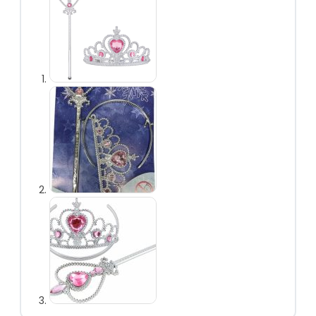
vlechten
Prinsessen
handschoenen
Prinsessen
toverstaf
Prinsessen
sieraden
Prinsessen capes
Prinsessen
accessoireset
Overig
Uitdeelcadeautjes
Kinderfeest
accessoires
Uitverkoop
Personages