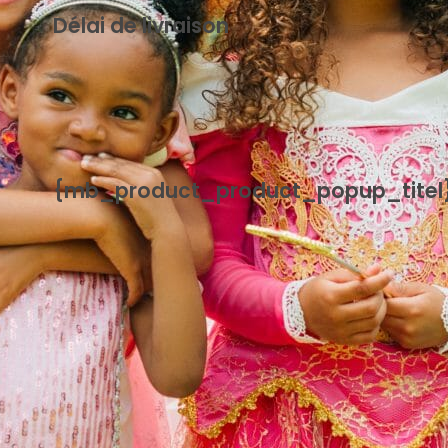
Délai de livraison
{mb_levertijd-uitleg_uitleg_standaard_levertijd}
{mb_product_product_popup_titel
{mb_product_product_handleiding}