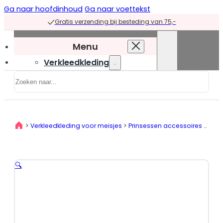
Ga naar hoofdinhoud
Ga naar voettekst
Gratis verzending bij besteding van 75,-
Menu
Verkleedkleding
Zoeken
Verkleedkleding
overzicht
Prinsessenjurken
>
Verkleedkleding voor meisjes
>
Prinsessen accessoires
>
Prin
Prinsessenjurken
overzicht
Blauwe
🔍
prinsessenjurken
Groene
prinsessenjurken
Paarse
prinsessenjurken