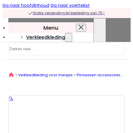
Ga naar hoofdinhoud
Ga naar voettekst
Gratis verzending bij besteding van 75,-
Menu
Verkleedkleding
Zoeken
Verkleedkleding
overzicht
Prinsessenjurken
>
Verkleedkleding voor meisjes
>
Prinsessen accessoires
>
Prin
Prinsessenjurken
overzicht
Blauwe
🔍
prinsessenjurken
Groene
prinsessenjurken
Paarse
prinsessenjurken