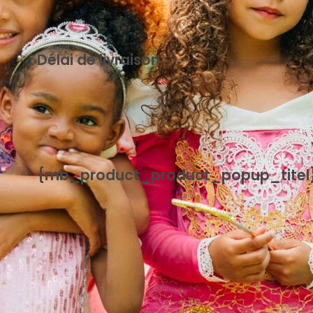
Délai de livraison
{mb_levertijd-uitleg_uitleg_standaard_levertijd}
{mb_product_product_popup_titel
{mb_product_product_handleiding}