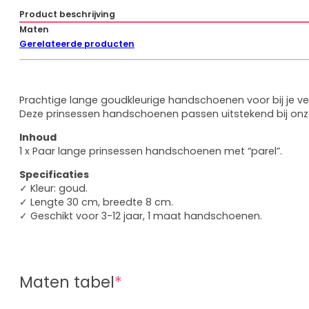
Eenhoor
Product beschrijving
Maten
Prinsessenschoenen
Gerelateerde producten
Combideals
Rugzakken en Tassen
Diamond Painting
Uitverkoop
Prachtige lange goudkleurige handschoenen voor bij je ve
Deze prinsessen handschoenen passen uitstekend bij on
Cadeaubonnen
Inhoud
Mijn account
1 x Paar lange prinsessen handschoenen met “parel”.
Klantenservice
Wie zijn wij
Specificaties
Algemene vragen
✓ Kleur: goud.
Verzenden
✓ Lengte 30 cm, breedte 8 cm.
Betaalmethoden
✓ Geschikt voor 3-12 jaar, 1 maat handschoenen.
Retourneren
Maten tabel
*