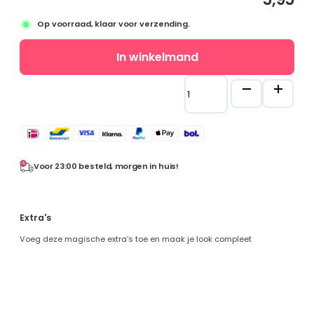
Prinsessenjurken
Op voorraad, klaar voor verzending.
overzicht
Assepoester
Maatgids
In winkelmand
Ariël
Prinsessen
Belle
handschoenen
Doornroosje
-
Rapunzel
goud
-
Frozen
voor
Frozen overzicht
bij
Voor 23:00 besteld, morgen in huis!
je
Elsa
Belle
Anna
jurk
Extra's
Sneeuwwitje
aantal
Combideals
Voeg deze magische extra’s toe en maak je look compleet
Overige verkleedkleding
Zeemeermin