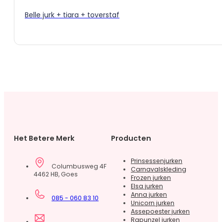
productpagina
Belle jurk + tiara + toverstaf
Het Betere Merk
Producten
Prinsessenjurken
Columbusweg 4F
Carnavalskleding
4462 HB, Goes
Frozen jurken
Elsa jurken
Anna jurken
085 - 060 83 10
Unicorn jurken
Assepoester jurken
Rapunzel jurken