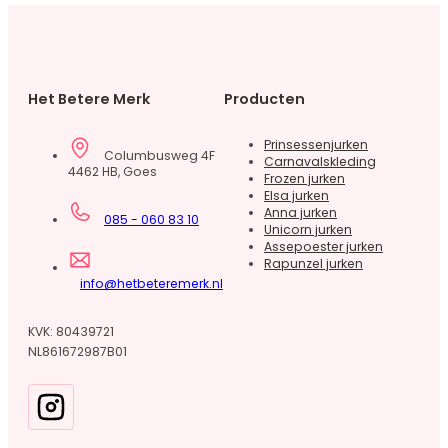
Het Betere Merk
Producten
Prinsessenjurken
Columbusweg 4F
Carnavalskleding
4462 HB, Goes
Frozen jurken
Elsa jurken
Anna jurken
085 - 060 83 10
Unicorn jurken
Assepoester jurken
Rapunzel jurken
info@hetbeteremerk.nl
KVK: 80439721
NL861672987B01