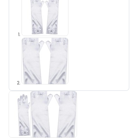
vlechten
Prinsessen
handschoenen
Prinsessen
toverstaf
Prinsessen
sieraden
Prinsessen capes
Prinsessen
accessoireset
Overig
Uitdeelcadeautjes
Kinderfeest
accessoires
Uitverkoop
Personages