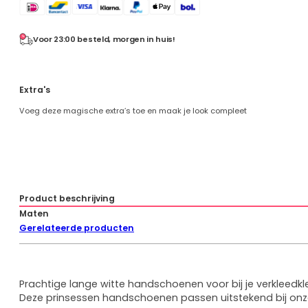
Eenhoor
-
voor
Prinsessenschoenen
bij
Voor 23:00 besteld, morgen in huis!
Combideals
je
Rugzakken en Tassen
Frozen
jurk
Diamond Painting
Extra's
aantal
Uitverkoop
Voeg deze magische extra’s toe en maak je look compleet
Cadeaubonnen
Mijn account
Klantenservice
Wie zijn wij
Algemene vragen
Product beschrijving
Verzenden
Betaalmethoden
Maten
Retourneren
Gerelateerde producten
Prachtige lange witte handschoenen voor bij je verkleedkl
Deze prinsessen handschoenen passen uitstekend bij on