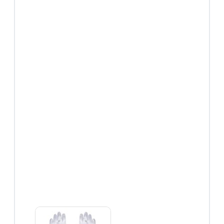
Roze
prinsessenjurken
Combideals
Overige verkleedkleding
Feestjurken
Superhelden
Halloween
Carnaval
Accessoires
Accessoires
overzicht
Prinsessen
schoenen
Prinsessen
kroontjes
Prinsessen