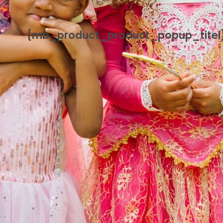
{mb_product_product_popup_titel
{mb_product_product_handleiding}