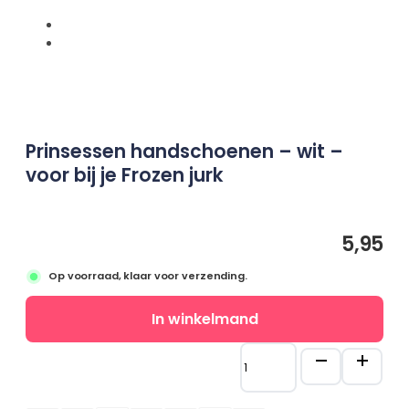
Prinsessenjurken
overzicht
Assepoester
Ariël
Belle
Doornroosje
Prinsessen handschoenen – wit –
Rapunzel
voor bij je Frozen jurk
Frozen
Frozen overzicht
Elsa
5,95
Anna
Op voorraad, klaar voor verzending.
Sneeuwwitje
Combideals
Maatgids
In winkelmand
Overige verkleedkleding
Prinsessen
handschoenen
-
Zeemeermin
wit