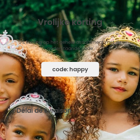
Vrolijke korting
5% korting op het gehele assortiment met de
onderstaande code
code: happy
Délai de livraison
{mb_levertijd-uitleg_uitleg_standaard_levertijd}