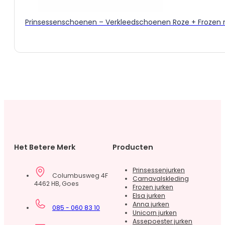
de
productpagina
Prinsessenschoenen – Verkleedschoenen
Het Betere Merk
Producten
Prinsessenjurken
Columbusweg 4F
Carnavalskleding
4462 HB, Goes
Frozen jurken
Elsa jurken
Anna jurken
085 - 060 83 10
Unicorn jurken
Assepoester jurken