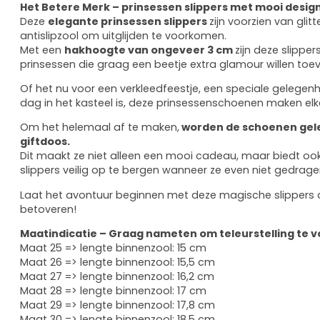
Het Betere Merk – prinsessen slippers met mooi desig
Deze
elegante prinsessen slippers
zijn voorzien van gli
antislipzool om uitglijden te voorkomen.
Met een
hakhoogte van ongeveer 3 cm
zijn deze slipper
prinsessen die graag een beetje extra glamour willen toe
Of het nu voor een verkleedfeestje, een speciale gelege
dag in het kasteel is, deze prinsessenschoenen maken elk
Om het helemaal af te maken,
worden de schoenen gele
giftdoos.
Dit maakt ze niet alleen een mooi cadeau, maar biedt o
slippers veilig op te bergen wanneer ze even niet gedrag
Laat het avontuur beginnen met deze magische slippers di
betoveren!
Maatindicatie – Graag nameten om teleurstelling te
Maat 25 => lengte binnenzool: 15 cm
Maat 26 => lengte binnenzool: 15,5 cm
Maat 27 => lengte binnenzool: 16,2 cm
Maat 28 => lengte binnenzool: 17 cm
Maat 29 => lengte binnenzool: 17,8 cm
Maat 30 => lengte binnenzool: 18,5 cm