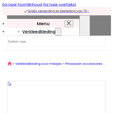
Ga naar hoofdinhoud
Ga naar voettekst
Gratis verzending bij besteding van 75,-
Menu
Verkleedkleding
Zoeken
Verkleedkleding
overzicht
Prinsessenjurken
>
Verkleedkleding voor meisjes
>
Prinsessen accessoires
>
Prin
Prinsessenjurken
overzicht
Blauwe
🔍
prinsessenjurken
Groene
prinsessenjurken
Paarse
prinsessenjurken