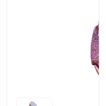
Roze
prinsessenjurken
Combideals
Overige verkleedkleding
Feestjurken
Superhelden
Halloween
Carnaval
Accessoires
Accessoires
overzicht
Prinsessen
schoenen
Prinsessen
kroontjes
Prinsessen