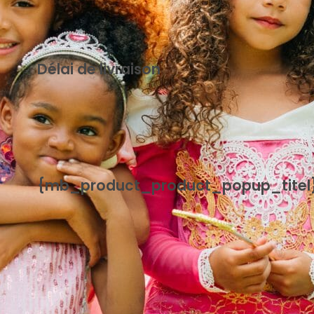
Délai de livraison
{mb_levertijd-uitleg_uitleg_standaard_levertijd}
{mb_product_product_popup_titel
{mb_product_product_handleiding}