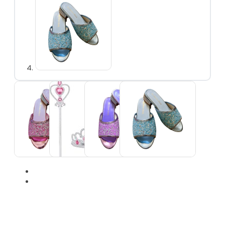
Prinsessenjurken
overzicht
Assepoester
Ariël
Belle
Doornroosje
Rapunzel
Frozen
Frozen overzicht
Elsa
Anna
Sneeuwwitje
Combideals
Overige verkleedkleding
Zeemeermin