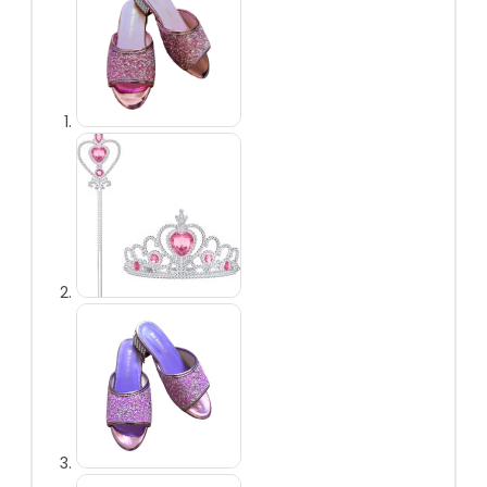
vlechten
Prinsessen
handschoenen
Prinsessen
toverstaf
Prinsessen
sieraden
Prinsessen capes
Prinsessen
accessoireset
Overig
Uitdeelcadeautjes
Kinderfeest
accessoires
Uitverkoop
Personages