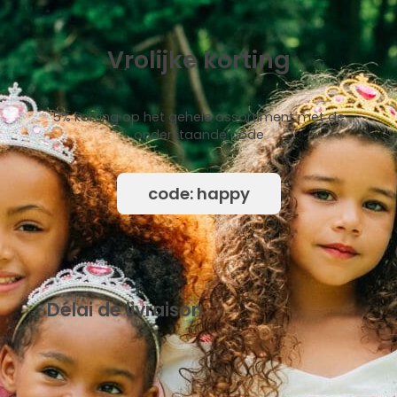
Vrolijke korting
5% korting op het gehele assortiment met de
onderstaande code
code: happy
Délai de livraison
{mb_levertijd-uitleg_uitleg_standaard_levertijd}