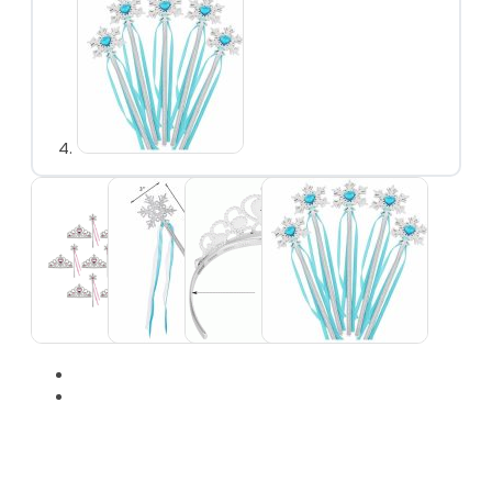
Prinsessenjurken
overzicht
Assepoester
Ariël
Belle
Doornroosje
Rapunzel
Frozen
Frozen overzicht
Elsa
Anna
Sneeuwwitje
Combideals
Overige verkleedkleding
Zeemeermin