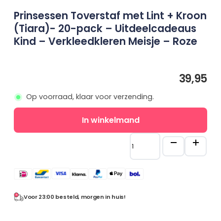
Eenhoor
Prinsessen Toverstaf met Lint + Kroon
Prinsessenschoenen
(Tiara)- 20-pack – Uitdeelcadeaus
Combideals
Kind – Verkleedkleren Meisje – Roze
Rugzakken en Tassen
Diamond Painting
Uitverkoop
39,95
Cadeaubonnen
Op voorraad, klaar voor verzending.
Mijn account
Klantenservice
Maatgids
In winkelmand
Wie zijn wij
Algemene vragen
Prinsessen
Verzenden
Toverstaf
Betaalmethoden
met
Retourneren
Lint
+
Kroon
(Tiara)-
Voor 23:00 besteld, morgen in huis!
20-
pack