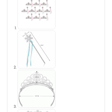
vlechten
Prinsessen
handschoenen
Prinsessen
toverstaf
Prinsessen
sieraden
Prinsessen capes
Prinsessen
accessoireset
Overig
Uitdeelcadeautjes
Kinderfeest
accessoires
Uitverkoop
Personages