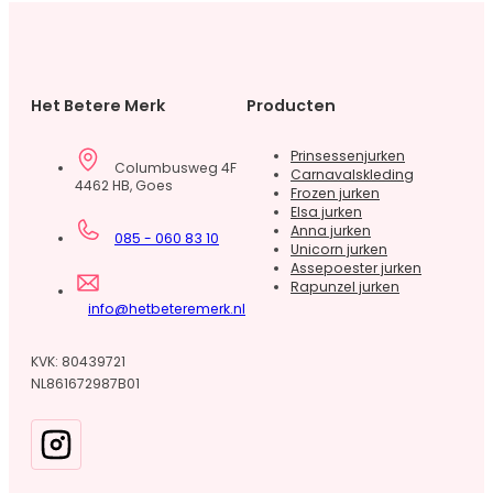
Het Betere Merk
Producten
Prinsessenjurken
Columbusweg 4F
Carnavalskleding
4462 HB, Goes
Frozen jurken
Elsa jurken
Anna jurken
085 - 060 83 10
Unicorn jurken
Assepoester jurken
Rapunzel jurken
info@hetbeteremerk.nl
KVK: 80439721
NL861672987B01