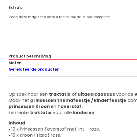
–
Extra's
Uitdeelcadeaus
Kind
Voeg deze magische extra’s toe en maak je look compleet
–
Verkleedkleren
Meisje
–
Roze
aantal
Product beschrijving
Maten
Gerelateerde producten
Op zoek naar een
traktatie
of
uitdeelcadeaus
voor de
Maak het
prinsessen themafeestje / kinderfeestje
comp
prinsessen Kroon
en
Toverstaf.
Een leuke
traktatie
voor alle
kinderen
.
Inhoud
▪ 10 x Prinsessen Toverstaf met lint – roze.
▪ 10 x Kroon (Tiara) roze.