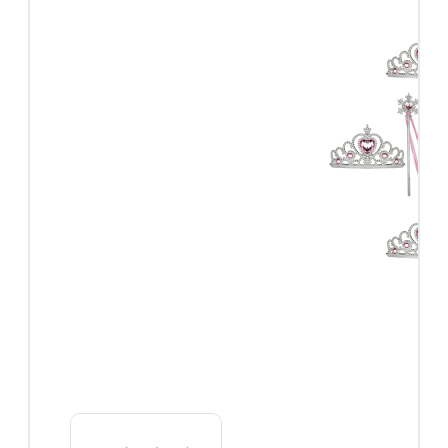
Roze
prinsessenjurken
Combideals
Overige verkleedkleding
Feestjurken
Superhelden
Halloween
Carnaval
Accessoires
Accessoires
overzicht
Prinsessen
schoenen
Prinsessen
kroontjes
Prinsessen