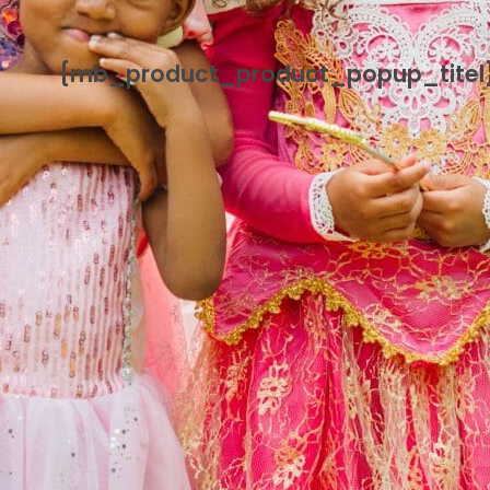
{mb_product_product_popup_titel
{mb_product_product_handleiding}