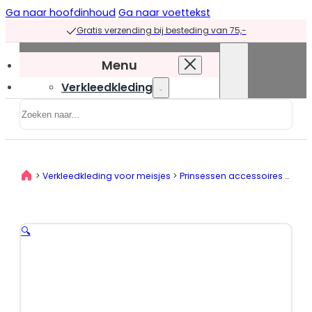
Ga naar hoofdinhoud
Ga naar voettekst
Gratis verzending bij besteding van 75,-
Menu
Verkleedkleding
Zoeken
Verkleedkleding
overzicht
Prinsessenjurken
>
Verkleedkleding voor meisjes
>
Prinsessen accessoires
>
Acce
Prinsessenjurken
overzicht
Blauwe
🔍
prinsessenjurken
Groene
prinsessenjurken
Paarse
prinsessenjurken