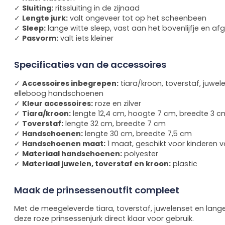
✓
Sluiting:
ritssluiting in de zijnaad
✓
Lengte jurk:
valt ongeveer tot op het scheenbeen
✓
Sleep:
lange witte sleep, vast aan het bovenlijfje en afg
✓
Pasvorm:
valt iets kleiner
Specificaties van de accessoires
✓
Accessoires inbegrepen:
tiara/kroon, toverstaf, juwel
elleboog handschoenen
✓
Kleur accessoires:
roze en zilver
✓
Tiara/kroon:
lengte 12,4 cm, hoogte 7 cm, breedte 3 c
✓
Toverstaf:
lengte 32 cm, breedte 7 cm
✓
Handschoenen:
lengte 30 cm, breedte 7,5 cm
✓
Handschoenen maat:
1 maat, geschikt voor kinderen v
✓
Materiaal handschoenen:
polyester
✓
Materiaal juwelen, toverstaf en kroon:
plastic
Maak de prinsessenoutfit compleet
Met de meegeleverde tiara, toverstaf, juwelenset en lan
deze roze prinsessenjurk direct klaar voor gebruik.