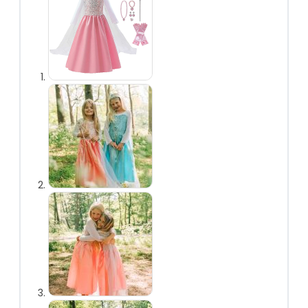
vlechten
Prinsessen
handschoenen
Prinsessen
toverstaf
Prinsessen
sieraden
Prinsessen capes
Prinsessen
accessoireset
Overig
Uitdeelcadeautjes
Kinderfeest
accessoires
Uitverkoop
Personages