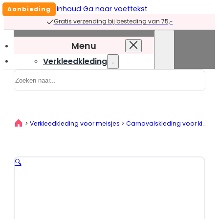
Ga naar hoofdinhoud
Ga naar voettekst
Aanbieding
Aanbieding
Aanbieding
Aanbieding
Gratis verzending bij besteding van 75,-
Menu
Verkleedkleding
Zoeken
Verkleedkleding
overzicht
Prinsessenjurken
>
Verkleedkleding voor meisjes
>
Carnavalskleding voor kinderen
Prinsessenjurken
overzicht
Blauwe
🔍
prinsessenjurken
Groene
prinsessenjurken
Paarse
prinsessenjurken