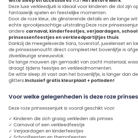
witte sleep en accessoires
van
Het Betere Merk
.
Deze luxe verkleedjurk is ideaal voor kinderen die dol zijn o
fantasierijk spelen en feestelijke momenten.
Door de roze kleur, de glinsterende details en de lange witt
echte sprookjesachtige uitstraling.Deze roze prinsessenjur
andere
carnaval, kinderfeestjes, verjaardagen, schoo
prinsessenfeestjes en verkleedpartijtjes thuis
.
Dankzij de meegeleverde tiara, toverstaf, juwelenset en 
de prinsessenoutfit direct compleet.Het bovenlijfje is afg
zilverkleurige sneeuwvlok.
De lange mouwen zijn gemaakt van zacht materiaal, waa
draagt tijdens feestjes en verkleedmomenten.
De witte sleep zit vast aan het bovenlijfje, is langer dan d
glitters.
Inclusief gratis kleurplaat + potloden!
Voor welke gelegenheden is deze roze prinses
Deze roze prinsessenjurk is vooral geschikt voor:
✓ Kinderen die zich graag verkleden als prinses
✓ Carnaval of een verkleedfeestje
✓ Verjaardagen en kinderfeestjes
✓ Schoolfeesten en themafeesten