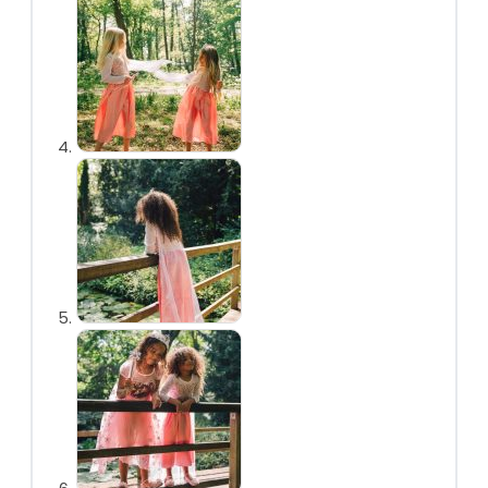
Prinsessenjurken
overzicht
Assepoester
Ariël
Belle
Doornroosje
Rapunzel
Frozen
Frozen overzicht
Elsa
Anna
Sneeuwwitje
Combideals
Overige verkleedkleding
Zeemeermin