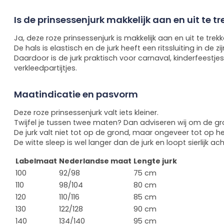
Is de prinsessenjurk makkelijk aan en uit te t
Ja, deze roze prinsessenjurk is makkelijk aan en uit te trekk
De hals is elastisch en de jurk heeft een ritssluiting in de zi
Daardoor is de jurk praktisch voor carnaval, kinderfeestje
verkleedpartijtjes.
Maatindicatie en pasvorm
Deze roze prinsessenjurk valt iets kleiner.
Twijfel je tussen twee maten? Dan adviseren wij om de gr
De jurk valt niet tot op de grond, maar ongeveer tot op 
De witte sleep is wel langer dan de jurk en loopt sierlijk ach
Labelmaat
Nederlandse maat
Lengte jurk
100
92/98
75 cm
110
98/104
80 cm
120
110/116
85 cm
130
122/128
90 cm
140
134/140
95 cm