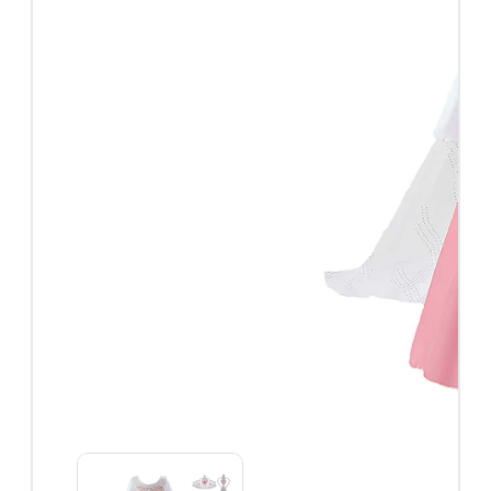
Roze
prinsessenjurken
Combideals
Overige verkleedkleding
Feestjurken
Superhelden
Halloween
Carnaval
Accessoires
Accessoires
overzicht
Prinsessen
schoenen
Prinsessen
kroontjes
Prinsessen