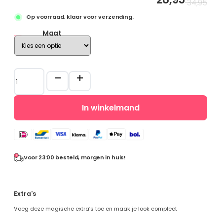
Oo
Hu
34,95
pri
pri
Op voorraad, klaar voor verzending.
wa
is:
€ 
€ 
Maat
Maatgids
Roze
prinsessenjurk
met
lange
In winkelmand
sleep
+
accessoires
aantal
Voor 23:00 besteld, morgen in huis!
Extra's
Voeg deze magische extra’s toe en maak je look compleet