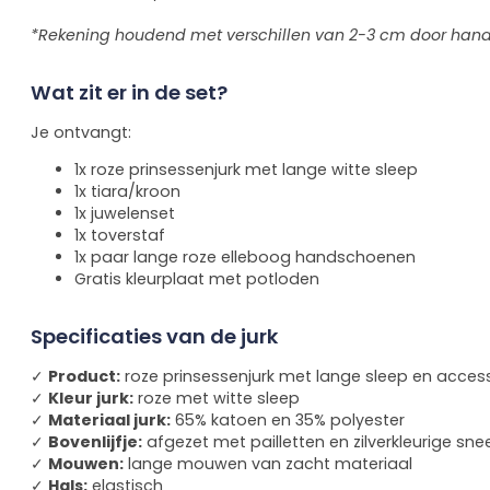
*Rekening houdend met verschillen van 2-3 cm door han
Wat zit er in de set?
Je ontvangt:
1x roze prinsessenjurk met lange witte sleep
1x tiara/kroon
1x juwelenset
1x toverstaf
1x paar lange roze elleboog handschoenen
Gratis kleurplaat met potloden
Specificaties van de jurk
✓
Product:
roze prinsessenjurk met lange sleep en acces
✓
Kleur jurk:
roze met witte sleep
✓
Materiaal jurk:
65% katoen en 35% polyester
✓
Bovenlijfje:
afgezet met pailletten en zilverkleurige sn
✓
Mouwen:
lange mouwen van zacht materiaal
✓
Hals:
elastisch