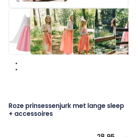
Eenhoor
Prinsessenschoenen
Combideals
Rugzakken en Tassen
Diamond Painting
Uitverkoop
Cadeaubonnen
Mijn account
Klantenservice
Wie zijn wij
Algemene vragen
Verzenden
Betaalmethoden
Retourneren
Roze prinsessenjurk met lange sleep
+ accessoires
28,95