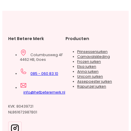
Het Betere Merk
Producten
Prinsessenjurken
Columbusweg 4F
Carnavalskleding
4462 HB, Goes
Frozen jurken
Elsa jurken
Anna jurken
085 - 060 83 10
Unicorn jurken
Assepoester jurken
Rapunzel jurken
info@hetbeteremerk.nl
KVK: 80439721
NL861672987B01