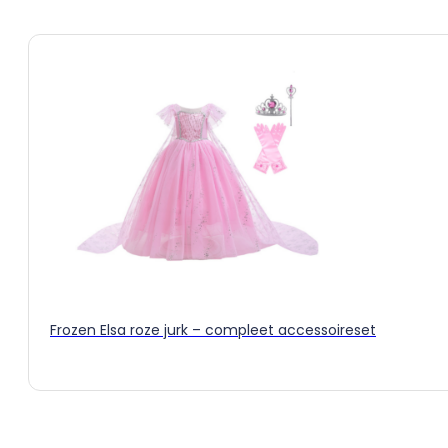
Dit
product
heeft
meerdere
variaties.
Deze
optie
kan
gekozen
worden
op
de
productpagina
Frozen Elsa roze jurk – compleet accessoireset