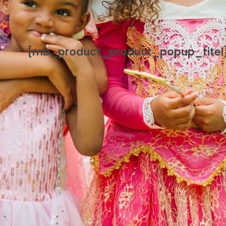
{mb_product_product_popup_titel
{mb_product_product_handleiding}