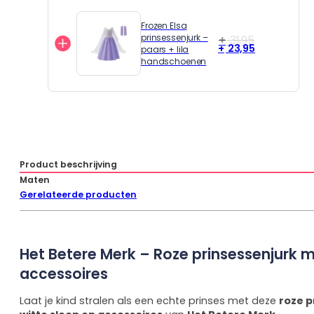
variaties.
de
Deze
productpagina
Frozen Elsa
optie
Oorspronkelijke
Huidige
prinsessenjurk –
31,95
23,95
Dit
paars + lila
kan
prijs
prijs
handschoenen
product
gekozen
was:
is:
heeft
worden
€ 31,95.
€ 23,95.
meerdere
op
variaties.
de
Deze
productpagina
optie
kan
gekozen
Product beschrijving
worden
Maten
op
Gerelateerde producten
de
productpagina
Het Betere Merk – Roze prinsessenjurk m
accessoires
Laat je kind stralen als een echte prinses met deze
roze p