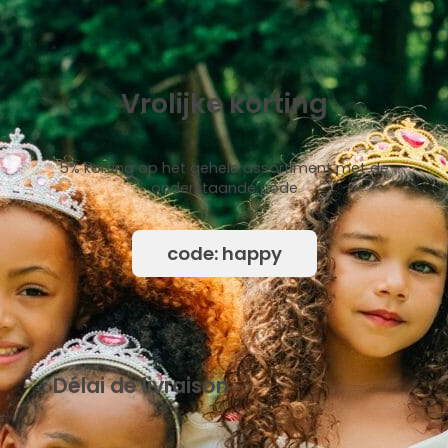
Vrolijke korting
5% korting op het gehele assortiment met de
onderstaande code
code: happy
Délai de livraison
{mb_levertijd-uitleg_uitleg_standaard_levertijd}