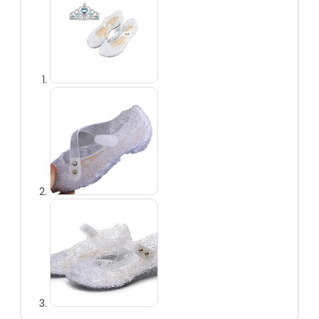
vlechten
Prinsessen
handschoenen
Prinsessen
toverstaf
Prinsessen
sieraden
Prinsessen capes
Prinsessen
accessoireset
Overig
Uitdeelcadeautjes
Kinderfeest
accessoires
Uitverkoop
Personages