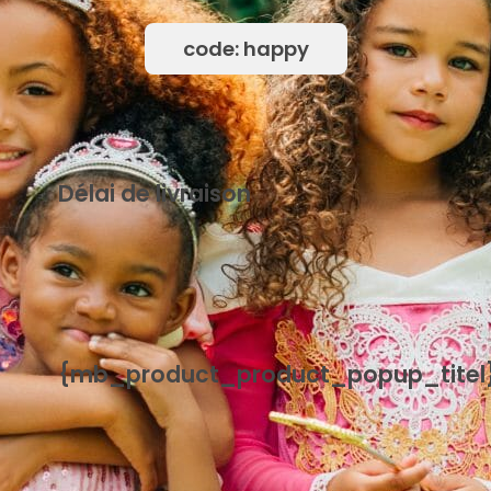
code: happy
Délai de livraison
{mb_levertijd-uitleg_uitleg_standaard_levertijd}
{mb_product_product_popup_titel
{mb_product_product_handleiding}