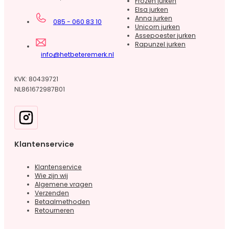
Frozen jurken
Elsa jurken
Anna jurken
085 - 060 83 10
Unicorn jurken
Assepoester jurken
Rapunzel jurken
info@hetbeteremerk.nl
KVK: 80439721
NL861672987B01
Klantenservice
Klantenservice
Wie zijn wij
Algemene vragen
Verzenden
Betaalmethoden
Retourneren