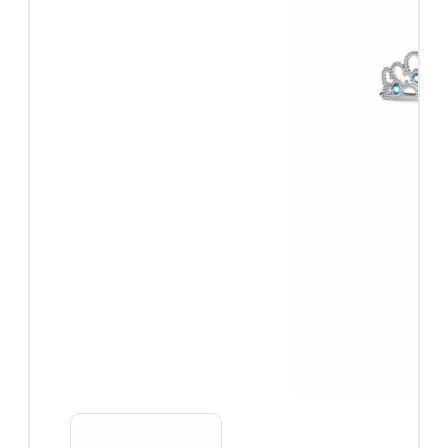
Roze
prinsessenjurken
Combideals
Overige verkleedkleding
Feestjurken
Superhelden
Halloween
Carnaval
Accessoires
Accessoires
overzicht
Prinsessen
schoenen
Prinsessen
kroontjes
Prinsessen