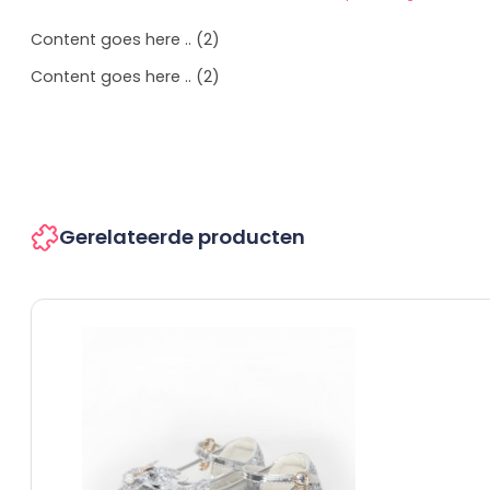
Content goes here .. (2)
Content goes here .. (2)
Gerelateerde producten
Dit
product
heeft
meerdere
variaties.
Deze
optie
kan