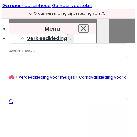
Ga naar hoofdinhoud
Ga naar voettekst
Gratis verzending bij besteding van 75,-
Menu
Verkleedkleding
Zoeken
Verkleedkleding
overzicht
Prinsessenjurken
>
Verkleedkleding voor meisjes
>
Carnavalskleding voor kinderen
Prinsessenjurken
overzicht
Blauwe
🔍
prinsessenjurken
Groene
prinsessenjurken
Paarse
prinsessenjurken