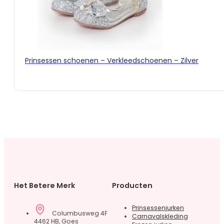
gekozen
worden
op
de
productpagina
Prinsessen schoenen – Verkleedschoenen – Zilver
Het Betere Merk
Producten
Prinsessenjurken
Columbusweg 4F
Carnavalskleding
4462 HB, Goes