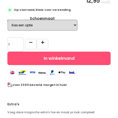
12,95
Oo
Hu
14,95
Eenhoor
pri
pri
Op voorraad, klaar voor verzending.
wa
is:
Prinsessenschoenen
€ 
€ 
Schoenmaat
Combideals
Maatgids
Rugzakken en Tassen
Diamond Painting
Uitverkoop
Prinsessenschoenen
Cadeaubonnen
-
Verkleedschoenen
Zilver
Mijn account
In winkelmand
+
Klantenservice
Frozen
Wie zijn wij
blauwe
Algemene vragen
kroon
Verzenden
aantal
Betaalmethoden
Voor 23:00 besteld, morgen in huis!
Retourneren
Extra's
Voeg deze magische extra’s toe en maak je look compleet