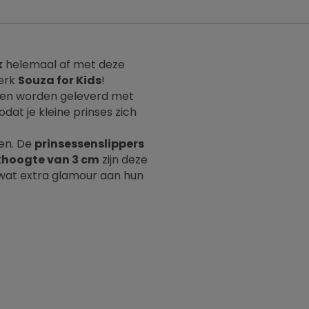
k
helemaal af met deze
merk
Souza for Kids
!
e en worden geleverd met
odat je kleine prinses zich
en. De
prinsessenslippers
hoogte van 3 cm
zijn deze
 wat extra glamour aan hun