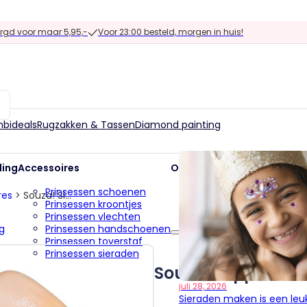
gd voor maar 5,95,-
Voor 23:00 besteld, morgen in huis!
bideals
Rugzakken & Tassen
Diamond painting
ding
Accessoires
Overig
Prinsessen schoenen
Uitdeelcadeautjes
res
>
Souza! Slippers Clarisse + accessoires
Prinsessen kroontjes
Kinderfeest accessoir
Prinsessen vlechten
Uitverkoop
g
Prinsessen handschoenen
Prinsessen toverstaf
Uitdeelcadeautjes
Prinsessen sieraden
Kinderfeest accessoir
Prinsessen capes
Uitverkoop
Souza! Slippers Cl
Accessoires set
juli 28, 2026
g
Alle accessoires
Sieraden maken is een leuk