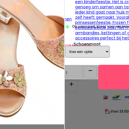
een kinderfeestje. Het is cr
Prinsessen schoenen
genoeg om samen aan taf
Prinsessen kroontjes
ieder kind gaat naar huis m
Prinsessen vlechten
zelf heeft gemaakt. Vooral
Prinsessen handschoenen
prinsessenfeestje, Frozen f
Prinsessen toverstaf
Op voorraad, klaar voor verzen
verkleedfeestje past het 
Prinsessen sieraden
armbandjes, kettingen of 
Prinsessen capes
accessoires perfect bij he
Accessoires set
Schoenmaat
Alle accessoires
Maatgids
Souza!
Slippers
Clarisse
+
accessoires
aantal
Voor 23:00