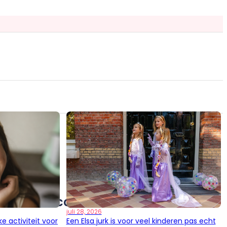
es
es
arisse + accessoires
juli 28, 2026
e activiteit voor
Een Elsa jurk is voor veel kinderen pas echt