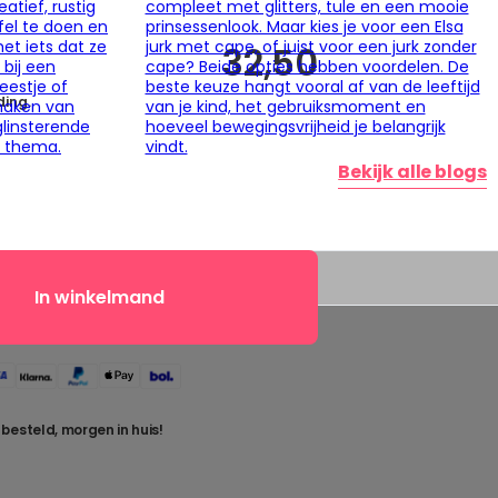
eatief, rustig
compleet met glitters, tule en een mooie
el te doen en
prinsessenlook. Maar kies je voor een Elsa
et iets dat ze
jurk met cape, of juist voor een jurk zonder
32,50
 bij een
cape? Beide opties hebben voordelen. De
eestje of
beste keuze hangt vooral af van de leeftijd
ding.
maken van
van je kind, het gebruiksmoment en
glinsterende
hoeveel bewegingsvrijheid je belangrijk
t thema.
vindt.
Bekijk alle blogs
In winkelmand
 besteld, morgen in huis!