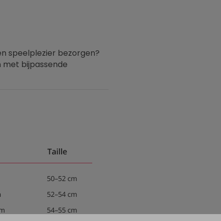
ren speelplezier bezorgen?
n met bijpassende