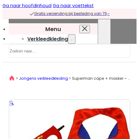
Ga naar hoofdinhoud
Ga naar voettekst
Gratis verzending bij besteding van 75,-
Menu
Verkleedkleding
Zoeken
Verkleedkleding
overzicht
Prinsessenjurken
>
Jongens verkleedkleding
>
Superman cape + masker – rood
Prinsessenjurken
overzicht
Blauwe
🔍
prinsessenjurken
Groene
prinsessenjurken
Paarse
prinsessenjurken