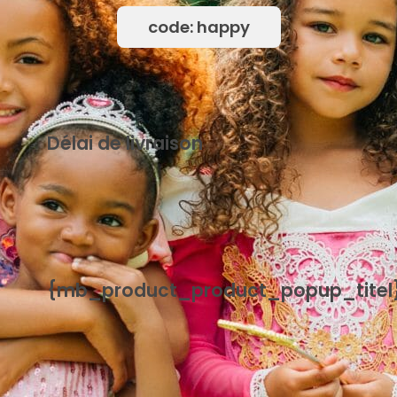
code: happy
Délai de livraison
{mb_levertijd-uitleg_uitleg_standaard_levertijd}
{mb_product_product_popup_titel
{mb_product_product_handleiding}