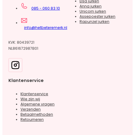
Elsa jurken
Anna jurken
085 - 060 83 10
Unicorn jurken
Assepoester jurken
Rapunzel jurken
info@hetbeteremerk.nl
KVK: 80439721
NL861672987B01
Klantenservice
Klantenservice
Wie zijn wij
Algemene vragen
Verzenden
Betaalmethoden
Retourneren