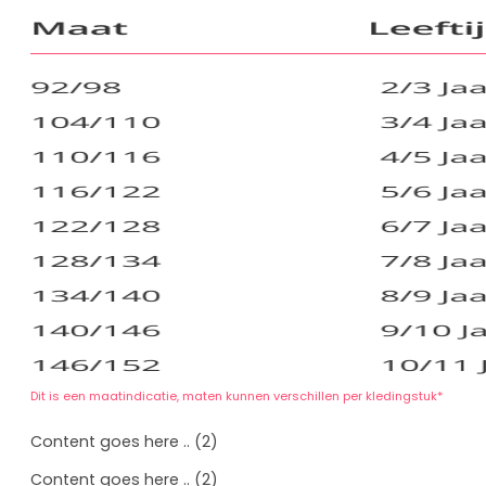
Eenhoor
Prinsessenschoenen
Combideals
Rugzakken en Tassen
Diamond Painting
Uitverkoop
Cadeaubonnen
Mijn account
Klantenservice
Wie zijn wij
Algemene vragen
Verzenden
Betaalmethoden
Retourneren
Dit is een maatindicatie, maten kunnen verschillen per kledingstuk*
Content goes here .. (2)
Content goes here .. (2)