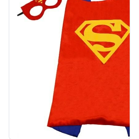
Roze
prinsessenjurken
Combideals
Overige verkleedkleding
Feestjurken
Superhelden
Halloween
Carnaval
Accessoires
Accessoires
overzicht
Prinsessen
schoenen
Prinsessen
kroontjes
Prinsessen