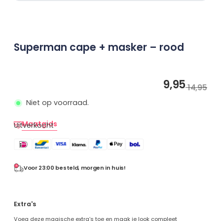
vlechten
Prinsessen
handschoenen
Prinsessen
Superman cape + masker – rood
toverstaf
Prinsessen
sieraden
9,95
Oo
Hu
14,95
Prinsessen capes
pri
pri
Niet op voorraad.
Prinsessen
wa
is:
accessoireset
€ 
€ 
Maatgids
Uitverkocht
Overig
Uitdeelcadeautjes
Kinderfeest
Voor 23:00 besteld, morgen in huis!
accessoires
Uitverkoop
Extra's
Personages
Voeg deze magische extra’s toe en maak je look compleet