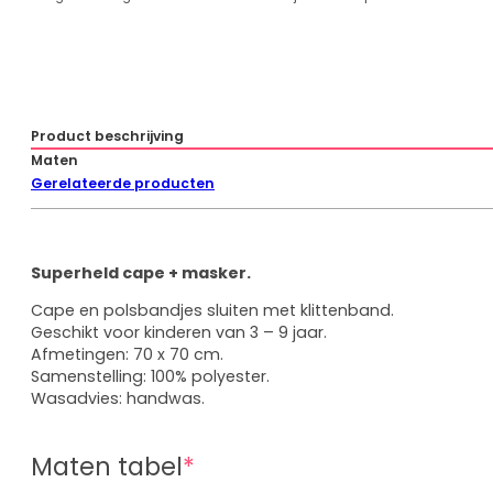
Prinsessenjurken
overzicht
Assepoester
Ariël
Belle
Product beschrijving
Doornroosje
Maten
Rapunzel
Gerelateerde producten
Frozen
Frozen overzicht
Superheld cape + masker.
Elsa
Cape en polsbandjes sluiten met klittenband.
Anna
Geschikt voor kinderen van 3 – 9 jaar.
Sneeuwwitje
Afmetingen: 70 x 70 cm.
Combideals
Samenstelling: 100% polyester.
Wasadvies: handwas.
Overige verkleedkleding
Maten tabel
*
Zeemeermin