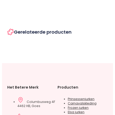
Gerelateerde producten
Het Betere Merk
Producten
Prinsessenjurken
Columbusweg 4F
Carnavalskleding
4462 HB, Goes
Frozen jurken
Elsa jurken