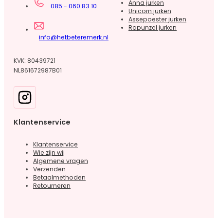
Anna jurken
085 - 060 83 10
Unicorn jurken
Assepoester jurken
Rapunzel jurken
info@hetbeteremerk.nl
KVK: 80439721
NL861672987B01
Klantenservice
Klantenservice
Wie zijn wij
Algemene vragen
Verzenden
Betaalmethoden
Retourneren