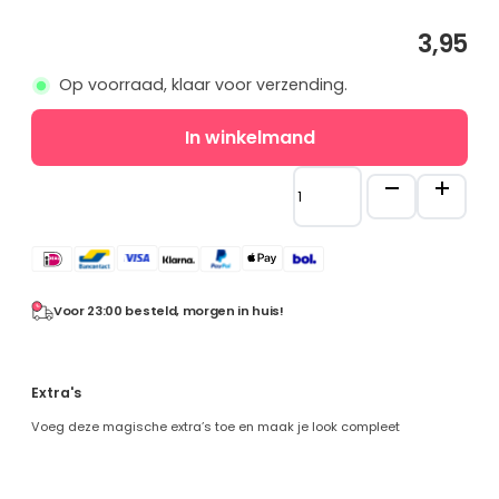
Prinsessenjurken
3,95
overzicht
Assepoester
Op voorraad, klaar voor verzending.
Ariël
Belle
Maatgids
In winkelmand
Doornroosje
Unicorn
Rapunzel
Slinger
-
Frozen
Happy
Frozen overzicht
Birthday
-
Elsa
Bannerslinger
Voor 23:00 besteld, morgen in huis!
Anna
-
Sneeuwwitje
2
meter
Combideals
Extra's
aantal
Overige verkleedkleding
Voeg deze magische extra’s toe en maak je look compleet
Zeemeermin