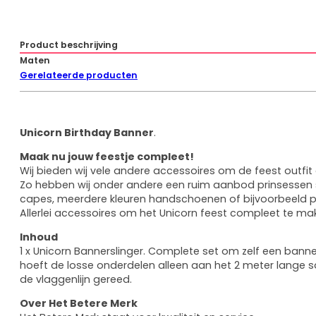
Eenhoor
Prinsessenschoenen
Product beschrijving
Combideals
Maten
Rugzakken en Tassen
Gerelateerde producten
Diamond Painting
Uitverkoop
Cadeaubonnen
Unicorn Birthday Banner
.
Mijn account
Maak nu jouw feestje compleet!
Klantenservice
Wij bieden wij vele andere accessoires om de feest outfi
Wie zijn wij
Zo hebben wij onder andere een ruim aanbod prinsessen 
Algemene vragen
capes, meerdere kleuren handschoenen of bijvoorbeeld p
Verzenden
Allerlei accessoires om het Unicorn feest compleet te ma
Betaalmethoden
Retourneren
Inhoud
1 x Unicorn Bannerslinger. Complete set om zelf een bann
hoeft de losse onderdelen alleen aan het 2 meter lange sati
de vlaggenlijn gereed.
Over Het Betere Merk