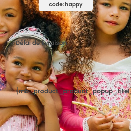
code: happy
Délai de livraison
{mb_levertijd-uitleg_uitleg_standaard_levertijd}
{mb_product_product_popup_titel
{mb_product_product_handleiding}