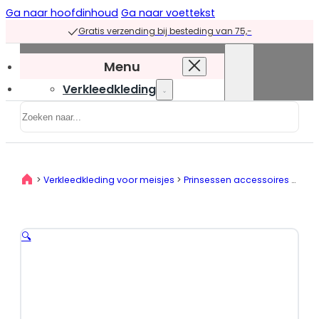
Ga naar hoofdinhoud
Ga naar voettekst
Gratis verzending bij besteding van 75,-
Menu
Verkleedkleding
Zoeken
Verkleedkleding
overzicht
Prinsessenjurken
>
Verkleedkleding voor meisjes
>
Prinsessen accessoires
>
Acce
Prinsessenjurken
overzicht
Blauwe
🔍
prinsessenjurken
Groene
prinsessenjurken
Paarse
prinsessenjurken